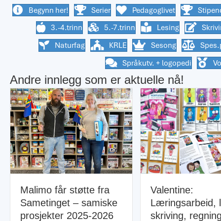
Begynn her!
Serier
Pedagoglivet
Stipen
3.-4.trinn
5.-7.trinn
Lesing
Skriv
Naturfag
KRLE
Sesong
Spes.
Språkutv. + logopedi
V
Andre innlegg som er aktuelle nå!
mo får støtte fra
Valentine:
etinget – samiske
Læringsarbeid, lesing,
sjekter 2025-2026
skriving, regning og