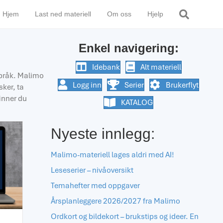
Hjem
Last ned materiell
Om oss
Hjelp
Enkel navigering:
Idebank
Alt materiell
språk. Malimo
Logg inn
Serier
Brukerflyt
sker, ta
inner du
KATALOG
Nyeste innlegg:
Malimo-materiell lages aldri med AI!
Leseserier – nivåoversikt
Temahefter med oppgaver
Årsplanleggere 2026/2027 fra Malimo
Ordkort og bildekort – brukstips og ideer. En