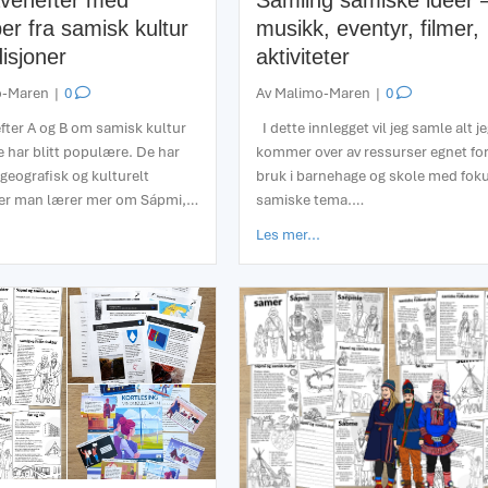
vehefter med
Samling samiske ideer 
er fra samisk kultur
musikk, eventyr, filmer,
isjoner
aktiviteter
o-Maren
|
0
Av
Malimo-Maren
|
0
fter A og B om samisk kultur
I dette innlegget vil jeg samle alt je
e har blitt populære. De har
kommer over av ressurser egnet fo
 geografisk og kulturelt
bruk i barnehage og skole med fok
er man lærer mer om Sápmi,…
samiske tema.…
about Oppgavehefter med begreper fra samisk kultur og tradisjoner
about Samling samiske idee
Les mer...
 prosjekter 2025-2026