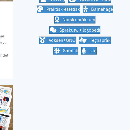
Praktisk-estetisk
Barnehage
Norsk språkkurs
Språkutv. + logopedi
mme
Voksen+GNO
Tegnspråk
nøye
Samisk
Ute
r det
ner, unike for Malimo