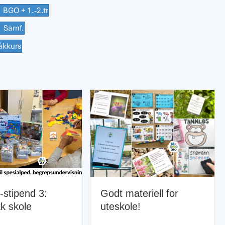
BGO + 1.-2.tr
Samf.
åkkurs
3:
LESEG
Godt materiell for
lesing 
uteskole!
KRLE