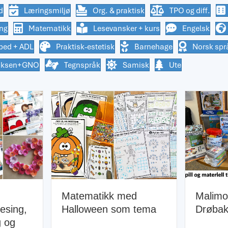
d
Læringsmiljø
Org. & praktisk
TPO og diff.
ing
Matematikk
Lesevansker + kurs
Engelsk
ped + ADL
Praktisk-estetisk
Barnehage
Norsk spr
oksen+GNO
Tegnspråk
Samisk
Ute
Matematikk med
Malimo-stipend 
Halloween som tema
Drøbakk skole