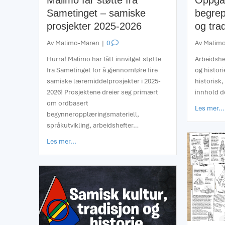
Malimo får støtte fra
Oppga
Sametinget – samiske
begrep
prosjekter 2025-2026
og trad
Av
Malimo-Maren
|
0
Av
Malim
Hurra! Malimo har fått innvilget støtte
Arbeidshe
fra Sametinget for å gjennomføre fire
og histori
samiske læremiddelprosjekter i 2025-
historisk,
2026! Prosjektene dreier seg primært
innhold d
om ordbasert
Les mer...
begynneropplæringsmateriell,
språkutvikling, arbeidshefter…
about Malimo får støtte fra Sametinget – samiske
Les mer...