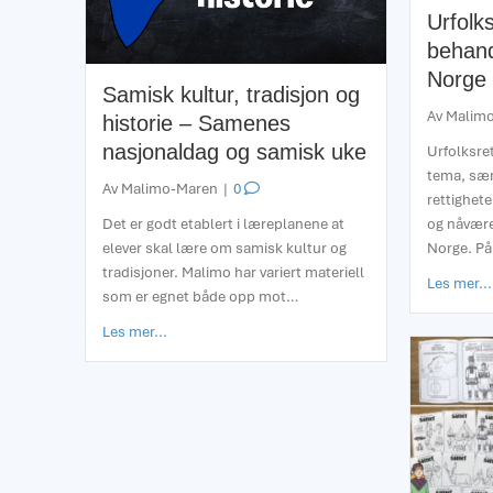
Urfolks
behand
Norge
Samisk kultur, tradisjon og
Av
Malim
historie – Samenes
nasjonaldag og samisk uke
Urfolksret
tema, sær
Av
Malimo-Maren
|
0
rettighete
Det er godt etablert i læreplanene at
og nåvære
elever skal lære om samisk kultur og
Norge. P
tradisjoner. Malimo har variert materiell
Les mer...
som er egnet både opp mot…
about Samisk kultur, tradisjon og historie – Sa
Les mer...