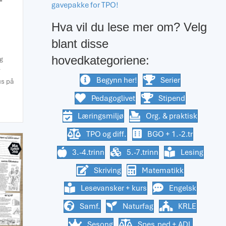
–
gavepakke for TPO!
Hva vil du lese mer om? Velg
blant disse
hovedkategoriene:
g
r
Begynn her!
Serier
us på
Pedagoglivet
Stipend
r – musikk, eventyr, filmer, aktiviteter
Læringsmiljø
Org. & praktisk
TPO og diff.
BGO + 1.-2.tr
3.-4.trinn
5.-7.trinn
Lesing
Skriving
Matematikk
Lesevansker + kurs
Engelsk
Samf.
Naturfag
KRLE
Sesong
Spes.ped + ADL