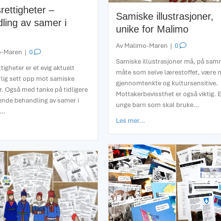
rettigheter –
Samiske illustrasjoner,
ling av samer i
unike for Malimo
Av
Malimo-Maren
|
0
o-Maren
|
0
Samiske illustrasjoner må, på sa
tigheter er et evig aktuelt
måte som selve lærestoffet, være 
lig sett opp mot samiske
gjennomtenkte og kultursensitive.
r. Også med tanke på tidligere
Mottakerbevissthet er også viktig. E
nde behandling av samer i
unge barn som skal bruke…
å…
about Samiske illustrasjo
Les mer...
about Urfolksrettigheter – behandling av samer i Norge
menes nasjonaldag og samisk uke