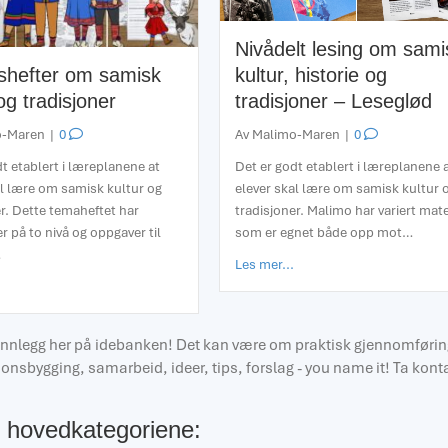
Nivådelt lesing om sami
shefter om samisk
kultur, historie og
og tradisjoner
tradisjoner – Leseglød
o-Maren
|
0
Av
Malimo-Maren
|
0
t etablert i læreplanene at
Det er godt etablert i læreplanene 
al lære om samisk kultur og
elever skal lære om samisk kultur 
r. Dette temaheftet har
tradisjoner. Malimo har variert mate
r på to nivå og oppgaver til
som er egnet både opp mot…
…
about Nivådelt lesing om 
Les mer...
about Arbeidshefter om samisk kultur og tradisjoner
teinnlegg her på idebanken! Det kan være om praktisk gjennomførin
sjonsbygging, samarbeid, ideer, tips, forslag - you name it! Ta kont
e hovedkategoriene: