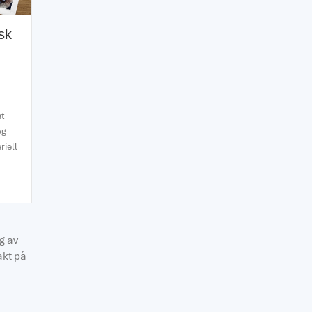
sk
at
og
riell
samisk kultur, historie og tradisjoner – Leseglød
g av
akt på