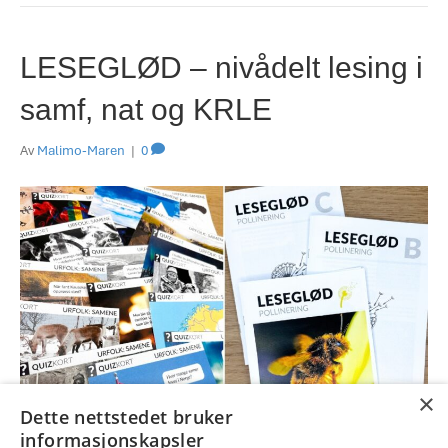
LESEGLØD – nivådelt lesing i
samf, nat og KRLE
Av
Malimo-Maren
|
0
×
Dette nettstedet bruker
informasjonskapsler