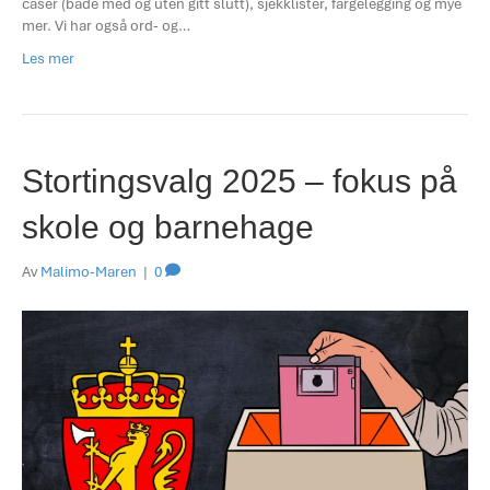
caser (både med og uten gitt slutt), sjekklister, fargelegging og mye
mer. Vi har også ord- og…
Les mer
Stortingsvalg 2025 – fokus på
skole og barnehage
Av
Malimo-Maren
|
0