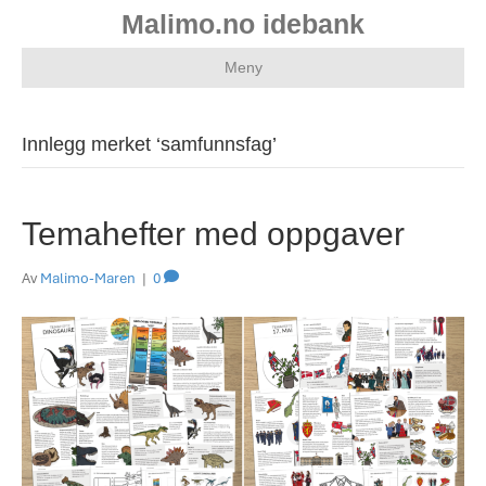
Malimo.no idebank
Meny
Innlegg merket ‘samfunnsfag’
Temahefter med oppgaver
Av
Malimo-Maren
|
0