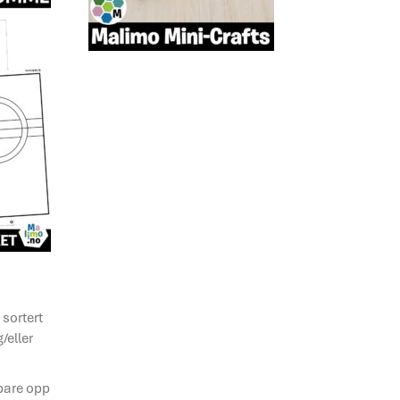
sortert
/eller
 bare opp