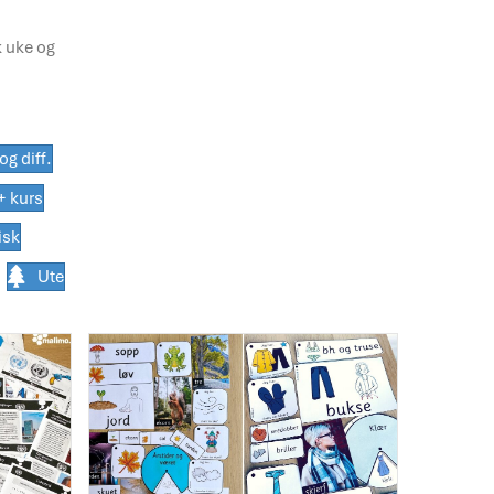
og diff.
+ kurs
isk
Ute