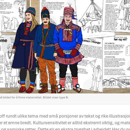
på bildet for å finne materiellet. Bildet viser type B.
off rundt ulike tema med små porsjoner av tekst og rike illustrasjo
 emne bredt. Kultursensitivitet er alltid ekstremt viktig, og mate
g samiske røtter. Dette gir en ekstra trygghet i arbeidet! Har du 