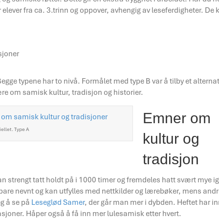
 elever fra ca. 3.trinn og oppover, avhengig av leseferdigheter. De
sjoner
gge typene har to nivå. Formålet med type B var å tilby et alterna
e om samisk kultur, tradisjon og historier.
Emner om
iellet. Type A
kultur og
tradisjon
 strengt tatt holdt på i 1000 timer og fremdeles hatt svært mye ig
r bare nevnt og kan utfylles med nettkilder og lærebøker, mens and
eg å se på
Leseglød Samer
, der går man mer i dybden. Heftet har i
joner. Håper også å få inn mer lulesamisk etter hvert.