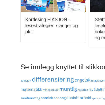
–
FN-d
Støtteressurser til lesing –
er og
skol
leselogg, lesekort,
bokmerker, bokrapporter
og mer!
Se innlegg knyttet til stikko
differensiering
engelsk
addisjon
fargeleggin
muntlig
matematikk
nivådelt
minilesekurs
naturfag
sosialt arbeid
samisk
sesong
samfunnsfag
spesped
s