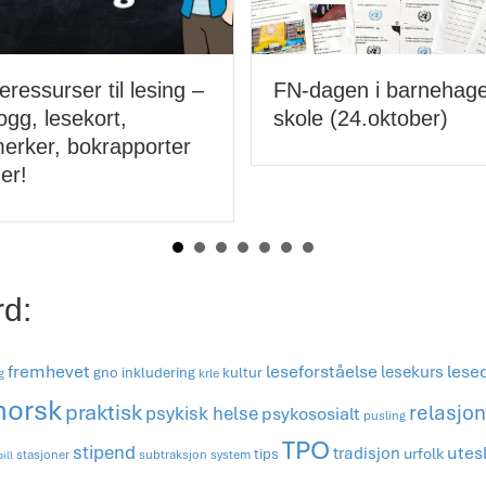
agen i barnehage og
Ordkort og bildekort –
e (24.oktober)
brukstips og ideer. En
gavepakke for TPO!
rd:
fremhevet
leseforståelse
lesekurs
lese
gno
inkludering
kultur
g
krle
norsk
praktisk
relasjo
psykisk helse
psykososialt
pusling
TPO
stipend
tradisjon
utes
urfolk
tips
stasjoner
subtraksjon
system
pill