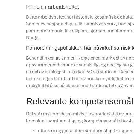
Innhold i arbeidsheftet
Dette arbeidsheftet har historisk, geografisk og k
Samenes nasjonaldag, ulike samiske språk, tradisjonell
gammel sjamanistisk religion, sjaman, runebomme, 
Norge.
Fornorskningspolitikken har påvirket samisk k
Behandlingen av samer i Norge er en mørk del av norsk 
oppsummerende måte er vanskelig, og noe jeg har gjor
en del av opplegget, men kan
ikke
erstatte en klasse
befolkningen ble utsatt for av norske myndigheter er
mulighet til å se på likheter med andre urfolk og hvor
Relevante kompetansemål
Det står mye om det samiske i overordnet del av lære
læreplan i samfunnsfag, og kompetansemål etter 4. o
utforske og presentere samfunnsfaglige spørsmål