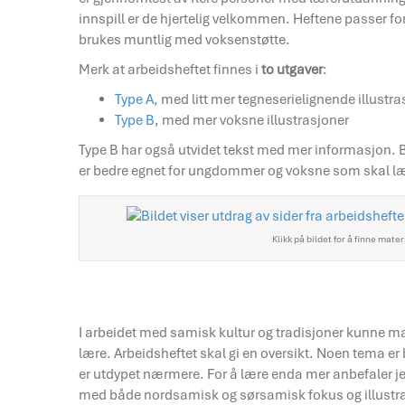
innspill er de hjertelig velkommen. Heftene passer for
brukes muntlig med voksenstøtte.
Merk at arbeidsheftet finnes i
to utgaver
:
Type A
, med litt mer tegneserielignende illustra
Type B
, med mer voksne illustrasjoner
Type B har også utvidet tekst med mer informasjon. Be
er bedre egnet for ungdommer og voksne som skal lær
Klikk på bildet for å finne mater
I arbeidet med samisk kultur og tradisjoner kunne man
lære. Arbeidsheftet skal gi en oversikt. Noen tema e
er utdypet nærmere. For å lære enda mer anbefaler j
med både nordsamisk og sørsamisk fokus og illustras