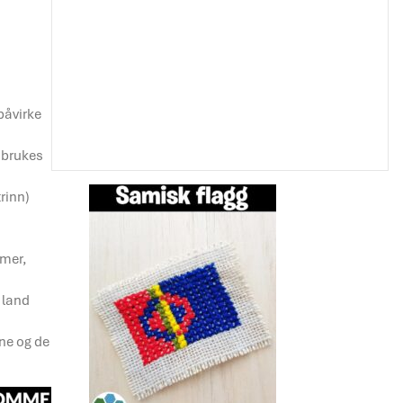
påvirke
 brukes
rinn)
i
mmer,
 land
ene og de