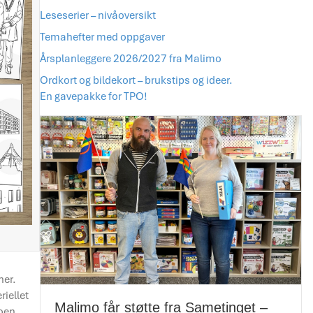
Leseserier – nivåoversikt
Temahefter med oppgaver
Årsplanleggere 2026/2027 fra Malimo
Ordkort og bildekort – brukstips og ideer.
En gavepakke for TPO!
ner.
riellet
Malimo får støtte fra Sametinget –
noen