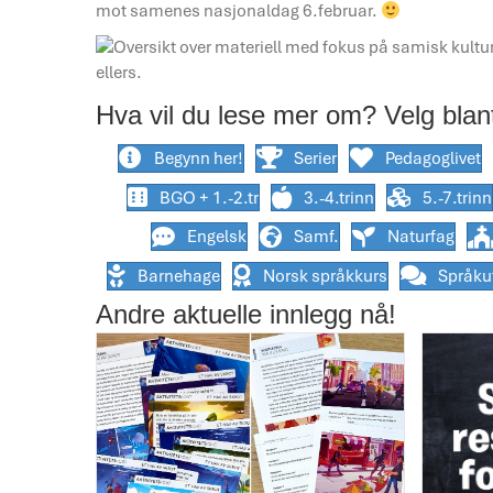
mot samenes nasjonaldag 6.februar.
Hva vil du lese mer om? Velg blan
Begynn her!
Serier
Pedagoglivet
BGO + 1.-2.tr
3.-4.trinn
5.-7.trinn
Engelsk
Samf.
Naturfag
Barnehage
Norsk språkkurs
Språkut
Andre aktuelle innlegg nå!