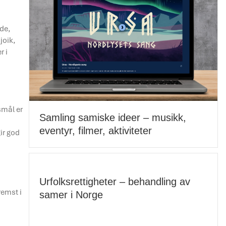
de,
joik,
r i
n
smål er
Samling samiske ideer – musikk,
eventyr, filmer, aktiviteter
ir god
Urfolksrettigheter – behandling av
remst i
samer i Norge