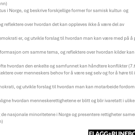
inn)
us i Norge, og beskrive forskjellige former for samisk kultur- og
g reflektere over hvordan det kan oppleves ikke å være del av
emokrati er, og utvikle forslag til hvordan man kan være med på å 
informasjon om samme tema, og reflektere over hvordan kilder kan
drøfte hvordan den enkelte og samfunnet kan håndtere konflikter (7.t
lektere over menneskers behov for å være seg selv og for å høre til 
 demokrati, og utvikle forslag til hvordan man kan motarbeide fordo
e hvordan menneskerettighetene er blitt og blir ivaretatt i ulike
g de nasjonale minoritetene i Norge og presentere rettigheter sam
n)