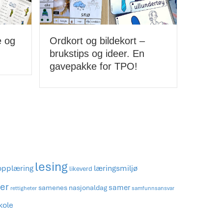
Malimo-stipend 8:
Malim
Rotsundelv skole
og ps
lesing
læringsmiljø
opplæring
likeverd
ner
samer
samenes nasjonaldag
rettigheter
samfunnsansvar
kole