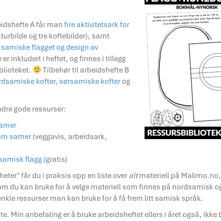
dshefte A får man
fire aktivitetsark for
aturbilde og tre koftebilder), samt
t samiske flagget og design av
 er inkludert i heftet, og finnes i tillegg
blioteket.
Tilbehør til arbeidshefte B
rdsamiske kofter
,
sørsamiske kofter
og
.
dre gode ressurser:
Samer
 om samer
(veggavis, arbeidsark,
 samisk flagg
(gratis)
heter" får du i praksis opp en liste over
alt
materiell på Malimo.no, 
 som du kan bruke for å velge materiell som finnes på nordsamisk og
 enkle ressurser man kan bruke for å få frem litt samisk språk.
e. Min anbefaling er å bruke arbeidsheftet ellers i året også, ikke