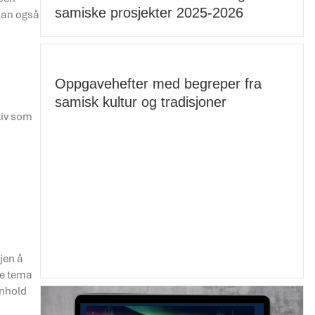
samiske prosjekter 2025-2026
 kan også
Oppgavehefter med begreper fra
samisk kultur og tradisjoner
tiv som
jen å
re tema
nnhold