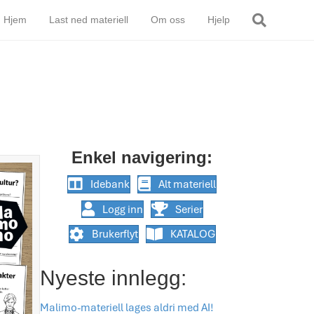
Hjem
Last ned materiell
Om oss
Hjelp
Enkel navigering:
Idebank
Alt materiell
Logg inn
Serier
Brukerflyt
KATALOG
Nyeste innlegg:
Malimo-materiell lages aldri med AI!