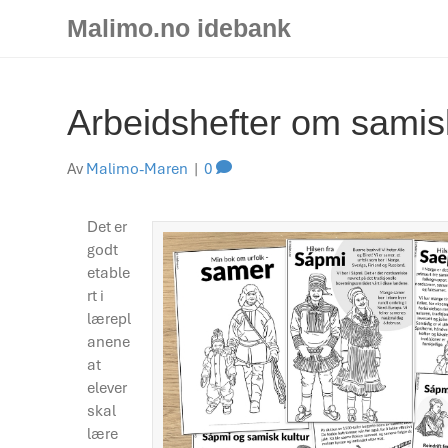
Malimo.no idebank
Arbeidshefter om samisk
Av
Malimo-Maren
|
0
Det er
godt
etable
rt i
lærepl
anene
at
elever
skal
lære