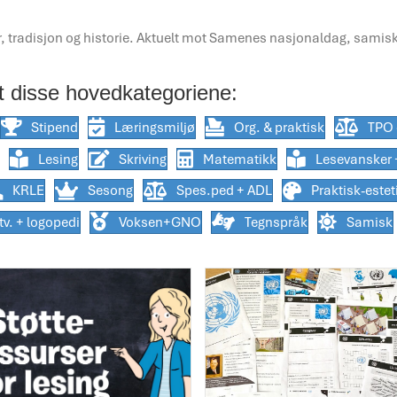
t disse hovedkategoriene:
Stipend
Læringsmiljø
Org. & praktisk
TPO 
Lesing
Skriving
Matematikk
Lesevansker 
KRLE
Sesong
Spes.ped + ADL
Praktisk-estet
v. + logopedi
Voksen+GNO
Tegnspråk
Samisk