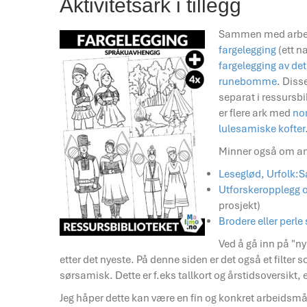
Aktivitetsark i tillegg
Sammen med arbei
fargelegging
(ett n
fargelegging av de
runebomme
. Disse
separat i ressursbi
er flere ark med
no
lulesamiske kofter
Minner også om an
Leseglød, Urfolk:
Utforskeropplegg
prosjekt)
Brodere eller perle
Ved å gå inn på "ny
etter det nyeste. På denne siden er det også et filter
sørsamisk. Dette er f.eks tallkort og årstidsoversikt,
Jeg håper dette kan være en fin og konkret arbeidsmåt