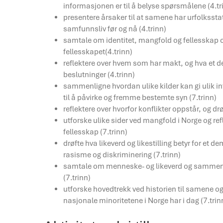
informasjonen er til å belyse spørsmålene (4.tr
presentere årsaker til at samene har urfolksstat
samfunnsliv før og nå (4.trinn)
samtale om identitet, mangfold og fellesskap o
fellesskapet(4.trinn)
reflektere over hvem som har makt, og hva et d
beslutninger (4.trinn)
sammenligne hvordan ulike kilder kan gi ulik 
til å påvirke og fremme bestemte syn (7.trinn)
reflektere over hvorfor konflikter oppstår, og 
utforske ulike sider ved mangfold i Norge og ref
fellesskap (7.trinn)
drøfte hva likeverd og likestilling betyr for et
rasisme og diskriminering (7.trinn)
samtale om menneske- og likeverd og sammenlign
(7.trinn)
utforske hovedtrekk ved historien til samene o
nasjonale minoritetene i Norge har i dag (7.trin