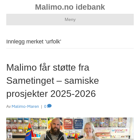
Malimo.no idebank
Meny
Innlegg merket ‘urfolk’
Malimo får støtte fra
Sametinget – samiske
prosjekter 2025-2026
Av
Malimo-Maren
|
0