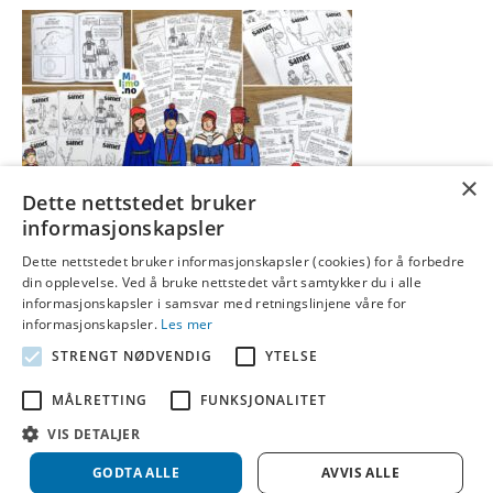
×
Dette nettstedet bruker
informasjonskapsler
Dette nettstedet bruker informasjonskapsler (cookies) for å forbedre
Klikk på bildet for å finne materiellet. Bildet viser type B. Det er godt
din opplevelse. Ved å bruke nettstedet vårt samtykker du i alle
etablert i læreplanene at elever skal lære om samisk kultur og
informasjonskapsler i samsvar med retningslinjene våre for
tradisjoner. Dette temaheftet har lesetekster på to nivå og oppgaver
informasjonskapsler.
Les mer
til teksten. Temahefter er arbeidshefter med fagstoff rundt ulike
STRENGT NØDVENDIG
YTELSE
tema med små porsjoner av tekst og rike illustrasjoner. Avsnitt som
er…
MÅLRETTING
FUNKSJONALITET
Les mer
VIS DETALJER
GODTA ALLE
AVVIS ALLE
© 2026 Idebank
|
Powered by
Beaver Builder