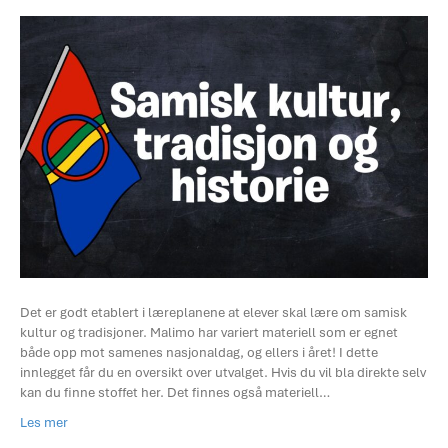
Det er godt etablert i læreplanene at elever skal lære om samisk
kultur og tradisjoner. Malimo har variert materiell som er egnet
både opp mot samenes nasjonaldag, og ellers i året! I dette
innlegget får du en oversikt over utvalget. Hvis du vil bla direkte selv
kan du finne stoffet her. Det finnes også materiell…
Les mer