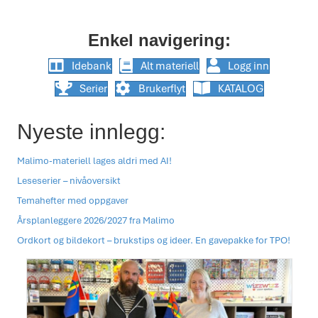
Enkel navigering:
Idebank
Alt materiell
Logg inn
Serier
Brukerflyt
KATALOG
Nyeste innlegg:
Malimo-materiell lages aldri med AI!
Leseserier – nivåoversikt
Temahefter med oppgaver
Årsplanleggere 2026/2027 fra Malimo
Ordkort og bildekort – brukstips og ideer. En gavepakke for TPO!