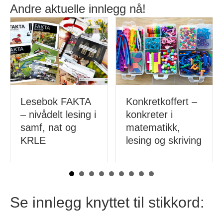
Andre aktuelle innlegg nå!
Konkretkoffert –
Fordeler med
konkreter i
perling som
matematikk,
aktivitet,
lesing og skriving
finmotorikk og
mer!
Se innlegg knyttet til stikkord: