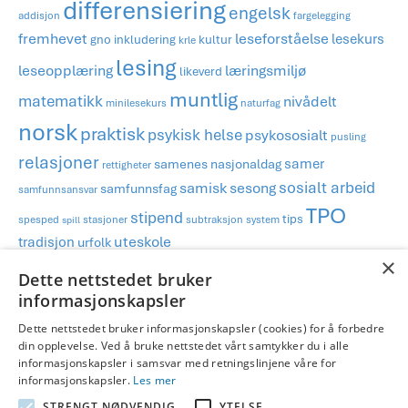
differensiering
engelsk
addisjon
fargelegging
fremhevet
leseforståelse
lesekurs
gno
inkludering
kultur
krle
lesing
læringsmiljø
leseopplæring
likeverd
muntlig
matematikk
nivådelt
minilesekurs
naturfag
norsk
praktisk
psykisk helse
psykososialt
pusling
relasjoner
samer
samenes nasjonaldag
rettigheter
sosialt arbeid
samisk
sesong
samfunnsfag
samfunnsansvar
TPO
stipend
tips
spesped
stasjoner
subtraksjon
system
spill
×
tradisjon
uteskole
urfolk
Dette nettstedet bruker
informasjonskapsler
Publisert i
3.-4.trinn
,
5.-7.trinn
,
Blog
,
Lesing
,
Samfunnsfag
,
Samisk
Dette nettstedet bruker informasjonskapsler (cookies) for å forbedre
og merket
differensiering
,
inkludering
,
kultur
,
likeverd
,
rettigheter
,
din opplevelse. Ved å bruke nettstedet vårt samtykker du i alle
samenes nasjonaldag
,
samer
,
samfunnsansvar
,
samisk
,
tradisjon
,
informasjonskapsler i samsvar med retningslinjene våre for
urfolk
informasjonskapsler.
Les mer
STRENGT NØDVENDIG
YTELSE