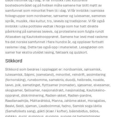
både historisk og i dag. Vi får innblikk i det kulturelle
bostedsområdet og på hvilken måte samene har blitt møtt av
samfunnet som minoritet frem til i dag. Vi får innblikk i samiske
folkegrupper som nordsamer, sørsamer og lulesamer, samenes
språk, musikk, rike kultur, tro, levevis og tradisjoner. Vi får også
innblikk i ulike politiske vedtak i Norge som har hatt direkte
påvirkning på samenes levevis, og protestene som fulgte rundt
Altasaken og Kautokeinoopprøret. Samene har levd med rasisme
fra det norske samfunnet i flere hundre år, og opplever fortsatt
rasisme i dag. Dette tas også opp i materiellet. Lesegløden om
samer har ekstra utvidet lesing, faktaark og quizkort.
Stikkord
Stikkord som berøres i opplegget er:
nordsamisk, sørsamisk,
lulesamisk, Sápmi, (sameland), minoritet, reindrift, assimilering
(fornorsking), runebomme, samekniv, duodji, helbrede, noaide,
lavvo, joik, sametinget, flyttsamer (nomader), sjøsamer, elvesamer,
skogsamer, fjellsamer, nasjonaldrakt, nasjonaldag, Kautokeino-
opprøret, diskriminering, Radien-akket, Radien-pardne,
Raedienaehtjie, Máttaráhkká, Manna, Jahbme akket, Horagalles,
Beaivi, Seidi, sjaman, Lieaibolmmai, fadno, Samisk soga lávlla
(Samefolkets sang), gákti (klær / kofter), báistebiđus, bidos,
gahkko, gurpi, gumppus, guompa, suovas og helleristninger.