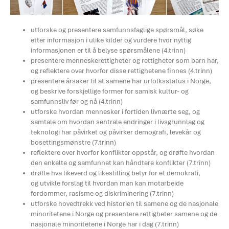
utforske og presentere samfunnsfaglige spørsmål, søke
etter informasjon i ulike kilder og vurdere hvor nyttig
informasjonen er til å belyse spørsmålene (4.trinn)
presentere menneskerettigheter og rettigheter som barn har,
og reflektere over hvorfor disse rettighetene finnes (4.trinn)
presentere årsaker til at samene har urfolksstatus i Norge,
og beskrive forskjellige former for samisk kultur- og
samfunnsliv før og nå (4.trinn)
utforske
hvordan mennesker i fortiden livnærte seg, og
samtale om hvordan sentrale endringer i livsgrunnlag og
teknologi har påvirket og påvirker demografi, levekår og
bosettingsmønstre (7.trinn)
reflektere
over hvorfor konflikter oppstår, og
drøfte
hvordan
den enkelte og samfunnet kan håndtere konflikter (7.trinn)
drøfte
hva likeverd og likestilling betyr for et demokrati,
og
utvikle
forslag til hvordan man kan motarbeide
fordommer, rasisme og diskriminering (7.trinn)
utforske
hovedtrekk ved historien til samene og de nasjonale
minoritetene i Norge og
presentere
rettigheter samene og de
nasjonale minoritetene i Norge har i dag (7.trinn)