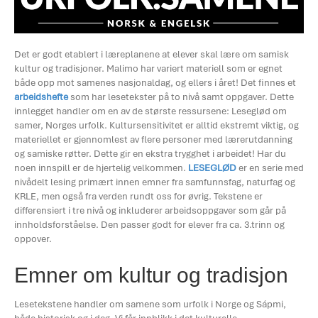
Det er godt etablert i læreplanene at elever skal lære om samisk
kultur og tradisjoner. Malimo har variert materiell som er egnet
både opp mot samenes nasjonaldag, og ellers i året! Det finnes et
arbeidshefte
som har lesetekster på to nivå samt oppgaver. Dette
innlegget handler om en av de største ressursene: Leseglød om
samer, Norges urfolk. Kultursensitivitet er alltid ekstremt viktig, og
materiellet er gjennomlest av flere personer med lærerutdanning
og samiske røtter. Dette gir en ekstra trygghet i arbeidet! Har du
noen innspill er de hjertelig velkommen.
LESEGLØD
er en serie med
nivådelt lesing primært innen emner fra samfunnsfag, naturfag og
KRLE, men også fra verden rundt oss for øvrig. Tekstene er
differensiert i tre nivå og inkluderer arbeidsoppgaver som går på
innholdsforståelse. Den passer godt for elever fra ca. 3.trinn og
oppover.
Emner om kultur og tradisjon
Lesetekstene
handler om samene som urfolk i Norge og Sápmi,