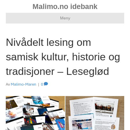
Malimo.no idebank
Meny
Nivådelt lesing om
samisk kultur, historie og
tradisjoner – Leseglød
Av
Malimo-Maren
|
0