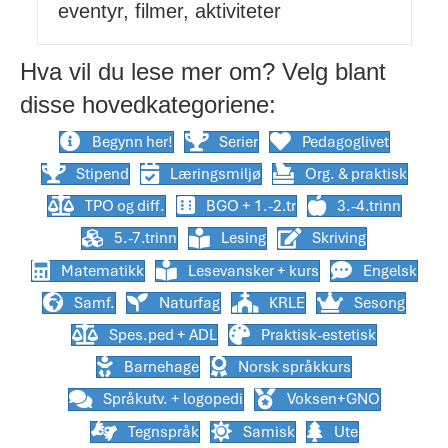
eventyr, filmer, aktiviteter
Hva vil du lese mer om? Velg blant
disse hovedkategoriene:
Begynn her!
Serier
Pedagoglivet
Stipend
Læringsmiljø
Org. & praktisk
TPO og diff.
BGO + 1.-2.tr
3.-4.trinn
5.-7.trinn
Lesing
Skriving
Matematikk
Lesevansker + kurs
Engelsk
Samf.
Naturfag
KRLE
Sesong
Spes.ped + ADL
Praktisk-estetisk
Barnehage
Norsk språkkurs
Språkutv. + logopedi
Voksen+GNO
Tegnspråk
Samisk
Ute