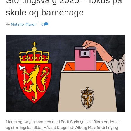
Stortingsvalg 2025 – fokus på
skole og barnehage
Av
Malimo-Maren
|
0
Maren og Jørgen sammen med Rødt Steinkjer ved Bjørn Andersen
og stortingskandidat Håvard Krogstad-Wiborg Maktfordeling og