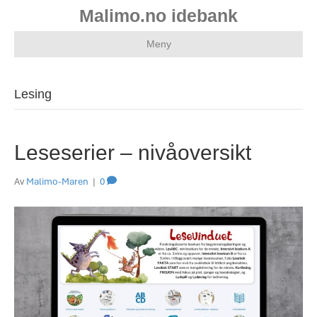
Malimo.no idebank
Meny
Lesing
Leseserier – nivåoversikt
Av
Malimo-Maren
|
0