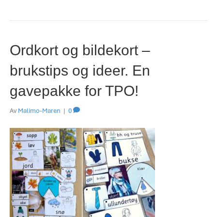
Ordkort og bildekort –
brukstips og ideer. En
gavepakke for TPO!
Av
Malimo-Maren
|
0