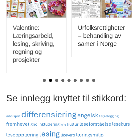
Urfolksrettigheter
Valentine:
– behandling av
Læringsarbeid,
samer i Norge
lesing, skriving,
regning og
prosjekter
Se innlegg knyttet til stikkord:
differensiering
engelsk
addisjon
fargelegging
fremhevet
leseforståelse
lesekurs
gno
inkludering
kultur
krle
lesing
læringsmiljø
leseopplæring
likeverd