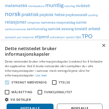
muntlig
matematikk
nivådelt
minilesekurs
naturfag
norsk
praktisk
psykisk helse
psykososialt
pusling
relasjoner
samer
samenes nasjonaldag
rettigheter
sosialt arbeid
samisk
sesong
samfunnsfag
samfunnsansvar
TPO
stipend
tips
spesped
stasjoner
subtraksjon
system
spill
tradisjon
uteskole
urfolk
×
Dette nettstedet bruker
informasjonskapsler
Publisert i
Blog
,
Fag og materiell
,
Lesing
,
Sesong, høytider og
merkedager
,
Skriving
og merket
advent
,
differensiering
,
jul
,
Dette nettstedet bruker informasjonskapsler (cookies) for å forbedre
din opplevelse. Ved å bruke nettstedet vårt samtykker du i alle
julekalender
,
sesong
,
TPO
informasjonskapsler i samsvar med retningslinjene våre for
informasjonskapsler.
Les mer
STRENGT NØDVENDIG
YTELSE
Legg igjen en kommentar
MÅLRETTING
FUNKSJONALITET
Du må være
logget inn
for å publisere en kommentar.
VIS DETALJER
GODTA ALLE
AVVIS ALLE