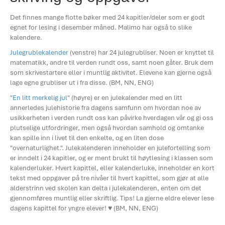
Det finnes mange flotte bøker med 24 kapitler/deler som er godt
egnet for lesing i desember måned. Malimo har også to slike
kalendere.
Julegrublekalender
(venstre) har 24 julegrubliser. Noen er knyttet til
matematikk, andre til verden rundt oss, samt noen gåter. Bruk dem
som skrivestartere eller i muntlig aktivitet. Elevene kan gjerne også
lage egne grubliser ut i fra disse. (BM, NN, ENG)
"
En litt merkelig jul
" (høyre) er en julekalender med en litt
annerledes julehistorie fra dagens samfunn om hvordan noe av
usikkerheten i verden rundt oss kan påvirke hverdagen vår og gi oss
plutselige utfordringer, men også hvordan samhold og omtanke
kan spille inn i livet til den enkelte, og en liten dose
"overnaturlighet.". Julekalenderen inneholder en julefortelling som
er inndelt i 24 kapitler, og er ment brukt til høytlesing i klassen som
kalenderluker. Hvert kapittel, eller kalenderluke, inneholder en kort
tekst med oppgaver på tre nivåer til hvert kapittel, som gjør at alle
alderstrinn ved skolen kan delta i julekalenderen, enten om det
gjennomføres muntlig eller skriftlig. Tips! La gjerne eldre elever lese
dagens kapittel for yngre elever! ♥ (BM, NN, ENG)