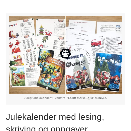
Julegrublekalender til venstre. "En litt merkelig jul" til høyre.
Julekalender med lesing,
skriving og oppgaver