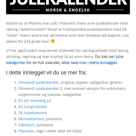
Visste du at Malimo har ulikt materiell ment som julekalender med
læring i adventstiden? Noen er tradisjonelle julekalendere med 24
"luker", mens andre har aktiviteter som kan fordeles på dagene. Les
videre for å få gode tips!
Vi har også svært mye annet materiell for læringsarbeid med lesing,
skriving, regning og mer knyttet til jul som tema.
Du kan se i
jule-
kategorien
for en full oversikt, eller
lese mer i dette innlegget.
I dette innlegget vil du se mer fra:
Omvendt julekalender
, original utgave, redigerbar (gratis)
Omvendt julekalender 2
, mer voksen versjon for eldre barn,
ungdommer og voksne, redigerbar
En litt merkelig jul
24 Julegrubliser
24 Juledilemma
Skrivestartere
, juletema
Gåtekort
, juletema
Mandala
, tegn i deler eller ett bilde