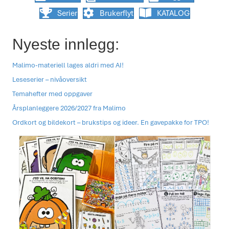
Serier
Brukerflyt
KATALOG
Nyeste innlegg:
Malimo-materiell lages aldri med AI!
Leseserier – nivåoversikt
Temahefter med oppgaver
Årsplanleggere 2026/2027 fra Malimo
Ordkort og bildekort – brukstips og ideer. En gavepakke for TPO!