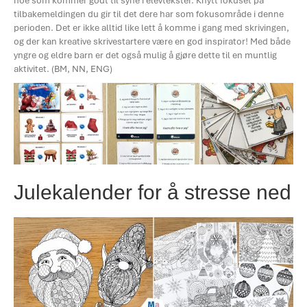
noe som kommer godt til syne i elevtekster. Knytt fokuset på
tilbakemeldingen du gir til det dere har som fokusområde i denne
perioden. Det er ikke alltid like lett å komme i gang med skrivingen,
og der kan kreative skrivestartere være en god inspirator! Med både
yngre og eldre barn er det også mulig å gjøre dette til en muntlig
aktivitet. (BM, NN, ENG)
Julekalender for å stresse ned