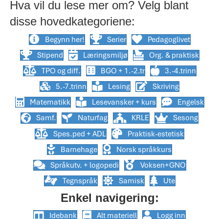
Hva vil du lese mer om? Velg blant
disse hovedkategoriene:
Begynn her!
Serier
Pedagoglivet
Stipend
Læringsmiljø
Org. & praktisk
TPO og diff.
BGO + 1.-2.tr
3.-4.trinn
5.-7.trinn
Lesing
Skriving
Matematikk
Lesevansker + kurs
Engelsk
Samf.
Naturfag
KRLE
Sesong
Spes.ped + ADL
Praktisk-estetisk
Barnehage
Norsk språkkurs
Språkutv. + logopedi
Voksen+GNO
Tegnspråk
Samisk
Ute
Enkel navigering:
Idebank
Alt materiell
Logg inn