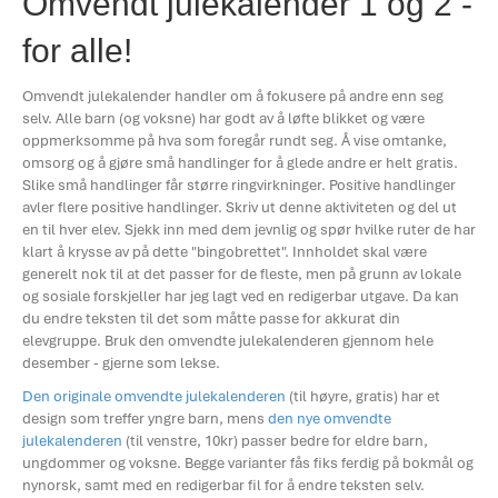
Omvendt julekalender 1 og 2 -
for alle!
Omvendt julekalender handler om å fokusere på andre enn seg
selv. Alle barn (og voksne) har godt av å løfte blikket og være
oppmerksomme på hva som foregår rundt seg. Å vise omtanke,
omsorg og å gjøre små handlinger for å glede andre er helt gratis.
Slike små handlinger får større ringvirkninger. Positive handlinger
avler flere positive handlinger. Skriv ut denne aktiviteten og del ut
en til hver elev. Sjekk inn med dem jevnlig og spør hvilke ruter de har
klart å krysse av på dette "bingobrettet". Innholdet skal være
generelt nok til at det passer for de fleste, men på grunn av lokale
og sosiale forskjeller har jeg lagt ved en redigerbar utgave. Da kan
du endre teksten til det som måtte passe for akkurat din
elevgruppe. Bruk den omvendte julekalenderen gjennom hele
desember - gjerne som lekse.
Den originale omvendte julekalenderen
(til høyre, gratis) har et
design som treffer yngre barn, mens
den nye omvendte
julekalenderen
(til venstre, 10kr) passer bedre for eldre barn,
ungdommer og voksne. Begge varianter fås fiks ferdig på bokmål og
nynorsk, samt med en redigerbar fil for å endre teksten selv.