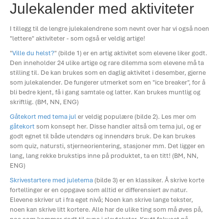
Julekalender med aktiviteter
I tillegg til de lengre julekalendrene som nevnt over har vi også noen
"lettere" aktiviteter - som også er veldig artige!
"
Ville du helst?
" (bilde 1) er en artig aktivitet som elevene liker godt.
Den inneholder 24 ulike artige og rare dilemma som elevene må ta
stilling til. De kan brukes som en daglig aktivitet i desember, gjerne
som julekalender. De fungerer utmerket som en "ice breaker", for å
bli bedre kjent, få i gang samtale og latter. Kan brukes muntlig og
skriftlig. (BM, NN, ENG)
Gåtekort med tema jul
er veldig populære (bilde 2). Les mer om
gåtekort
som konsept her. Disse handler altså om tema jul, og er
godt egnet til både utendørs og innendørs bruk. De kan brukes
som quiz, natursti, stjerneorientering, stasjoner mm. Det ligger en
lang, lang rekke brukstips inne på produktet, ta en titt! (BM, NN,
ENG)
Skrivestartere med juletema
(bilde 3) er en klassiker. Å skrive korte
fortellinger er en oppgave som alltid er differensiert av natur.
Elevene skriver ut i fra eget nivå; Noen kan skrive lange tekster,
noen kan skrive litt kortere. Alle har de ulike ting som må øves på,