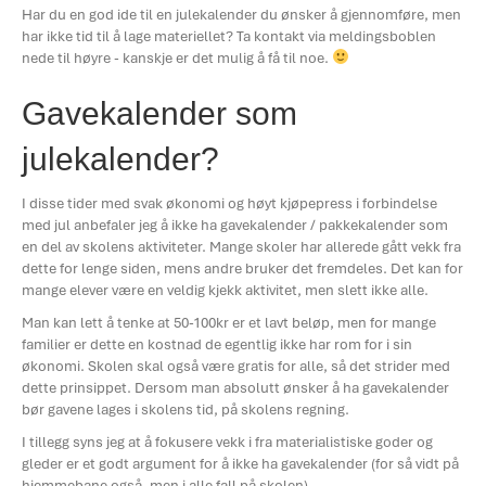
Har du en god ide til en julekalender du ønsker å gjennomføre, men
har ikke tid til å lage materiellet? Ta kontakt via meldingsboblen
nede til høyre - kanskje er det mulig å få til noe.
Gavekalender som
julekalender?
I disse tider med svak økonomi og høyt kjøpepress i forbindelse
med jul anbefaler jeg å ikke ha gavekalender / pakkekalender som
en del av skolens aktiviteter. Mange skoler har allerede gått vekk fra
dette for lenge siden, mens andre bruker det fremdeles. Det kan for
mange elever være en veldig kjekk aktivitet, men slett ikke alle.
Man kan lett å tenke at 50-100kr er et lavt beløp, men for mange
familier er dette en kostnad de egentlig ikke har rom for i sin
økonomi. Skolen skal også være gratis for alle, så det strider med
dette prinsippet. Dersom man absolutt ønsker å ha gavekalender
bør gavene lages i skolens tid, på skolens regning.
I tillegg syns jeg at å fokusere vekk i fra materialistiske goder og
gleder er et godt argument for å ikke ha gavekalender (for så vidt på
hjemmebane også, men i alle fall på skolen).