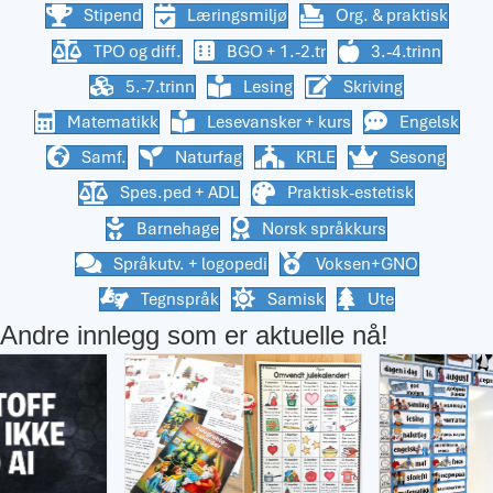
Stipend
Læringsmiljø
Org. & praktisk
TPO og diff.
BGO + 1.-2.tr
3.-4.trinn
5.-7.trinn
Lesing
Skriving
Matematikk
Lesevansker + kurs
Engelsk
Samf.
Naturfag
KRLE
Sesong
Spes.ped + ADL
Praktisk-estetisk
Barnehage
Norsk språkkurs
Språkutv. + logopedi
Voksen+GNO
Tegnspråk
Samisk
Ute
Andre innlegg som er aktuelle nå!