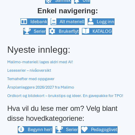
Samisk
Ute
Enkel navigering:
Idebank
Alt materiell
Logg inn
Serier
Brukerflyt
KATALOG
Nyeste innlegg:
Malimo-materiell lages aldri med AI!
Leseserier – nivåoversikt
Temahefter med oppgaver
Årsplanleggere 2026/2027 fra Malimo
Ordkort og bildekort – brukstips og ideer. En gavepakke for TPO!
Hva vil du lese mer om? Velg blant
disse hovedkategoriene:
Begynn her!
Serier
Pedagoglivet