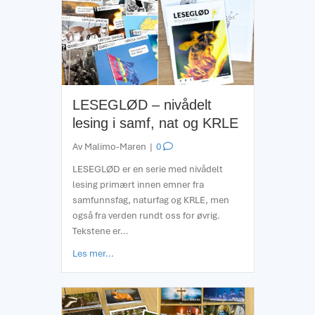
LESEGLØD – nivådelt
lesing i samf, nat og KRLE
Av
Malimo-Maren
|
0
LESEGLØD er en serie med nivådelt
lesing primært innen emner fra
samfunnsfag, naturfag og KRLE, men
også fra verden rundt oss for øvrig.
Tekstene er…
about LESEGLØD – nivådelt lesing i samf, nat o
Les mer...