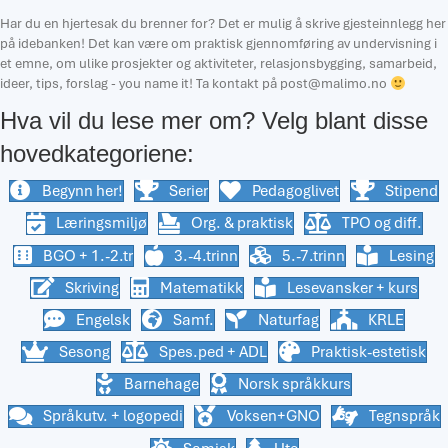
Har du en hjertesak du brenner for? Det er mulig å skrive gjesteinnlegg her
på idebanken! Det kan være om praktisk gjennomføring av undervisning i
et emne, om ulike prosjekter og aktiviteter, relasjonsbygging, samarbeid,
ideer, tips, forslag - you name it! Ta kontakt på
post@malimo.no
Hva vil du lese mer om? Velg blant disse
hovedkategoriene:
Begynn her!
Serier
Pedagoglivet
Stipend
Læringsmiljø
Org. & praktisk
TPO og diff.
BGO + 1.-2.tr
3.-4.trinn
5.-7.trinn
Lesing
Skriving
Matematikk
Lesevansker + kurs
Engelsk
Samf.
Naturfag
KRLE
Sesong
Spes.ped + ADL
Praktisk-estetisk
Barnehage
Norsk språkkurs
Språkutv. + logopedi
Voksen+GNO
Tegnspråk