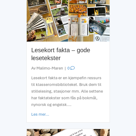
Lesekort fakta – gode
lesetekster
Av
Malimo-Maren
|
0
Lesekort fakta er en kjempefin ressurs
til klasseromsbiblioteket. Bruk dem til
stillelesing, stasjoner mm. Alle settene
har faktatekster som fås på bokmål,
nynorsk og engelsk.…
about Lesekort fakta – gode lesetekster
Les mer...