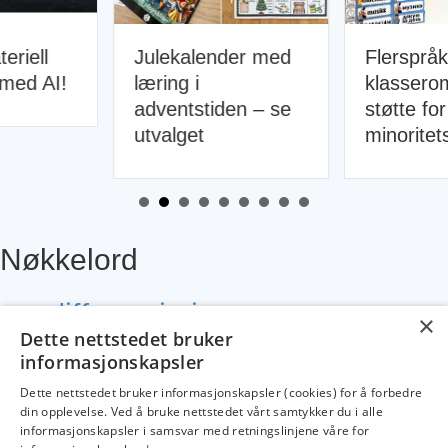
Julekalender med
Flerspråklig
læring i
klasseromsdekor,
adventstiden – se
støtte for
utvalget
minoritetsspråk
Nøkkelord
differensiering
engelsk
fremhevet
×
addisjon
fargelegging
Dette nettstedet bruker
leseforståelse
lesekurs
leseopplæring
gno
inkludering
kultur
krle
informasjonskapsler
lesing
matematikk
læringsmiljø
likeverd
minilesekurs
Dette nettstedet bruker informasjonskapsler (cookies) for å forbedre
norsk
muntlig
praktisk
din opplevelse. Ved å bruke nettstedet vårt samtykker du i alle
psykisk helse
nivådelt
naturfag
informasjonskapsler i samsvar med retningslinjene våre for
relasjoner