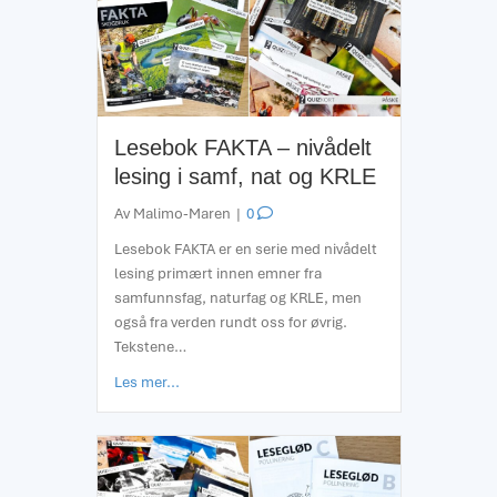
Lesebok FAKTA – nivådelt
lesing i samf, nat og KRLE
Av
Malimo-Maren
|
0
Lesebok FAKTA er en serie med nivådelt
lesing primært innen emner fra
samfunnsfag, naturfag og KRLE, men
også fra verden rundt oss for øvrig.
Tekstene…
about Lesebok FAKTA – nivådelt lesing i samf, n
Les mer...