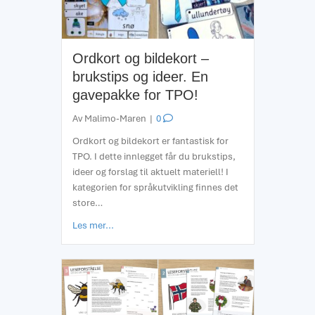
Ordkort og bildekort –
brukstips og ideer. En
gavepakke for TPO!
Av
Malimo-Maren
|
0
Ordkort og bildekort er fantastisk for
TPO. I dette innlegget får du brukstips,
ideer og forslag til aktuelt materiell! I
kategorien for språkutvikling finnes det
store…
about Ordkort og bildekort – brukstips og ideer
Les mer...