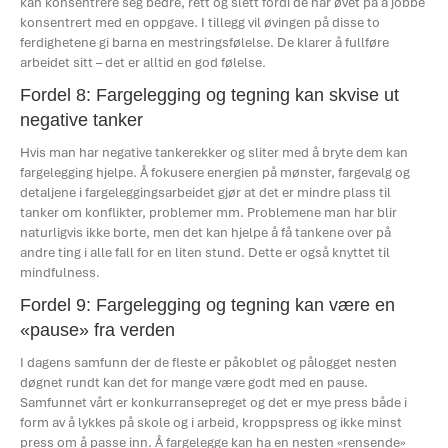
kan konsentrere seg bedre, rett og slett fordi de har øvet på å jobbe
konsentrert med en oppgave. I tillegg vil øvingen på disse to
ferdighetene gi barna en mestringsfølelse. De klarer å fullføre
arbeidet sitt – det er alltid en god følelse.
Fordel 8: Fargelegging og tegning kan skvise ut
negative tanker
Hvis man har negative tankerekker og sliter med å bryte dem kan
fargelegging hjelpe. Å fokusere energien på mønster, fargevalg og
detaljene i fargeleggingsarbeidet gjør at det er mindre plass til
tanker om konflikter, problemer mm. Problemene man har blir
naturligvis ikke borte, men det kan hjelpe å få tankene over på
andre ting i alle fall for en liten stund. Dette er også knyttet til
mindfulness.
Fordel 9: Fargelegging og tegning kan være en
«pause» fra verden
I dagens samfunn der de fleste er påkoblet og pålogget nesten
døgnet rundt kan det for mange være godt med en pause.
Samfunnet vårt er konkurransepreget og det er mye press både i
form av å lykkes på skole og i arbeid, kroppspress og ikke minst
press om å passe inn. Å fargelegge kan ha en nesten «rensende»