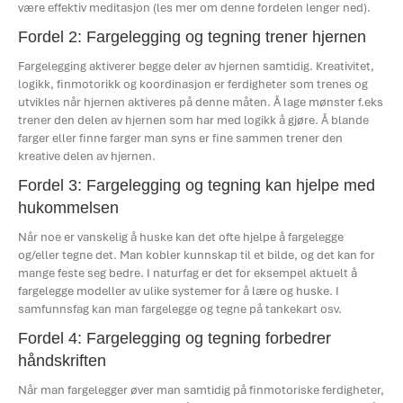
være effektiv meditasjon (les mer om denne fordelen lenger ned).
Fordel 2: Fargelegging og tegning trener hjernen
Fargelegging aktiverer begge deler av hjernen samtidig. Kreativitet,
logikk, finmotorikk og koordinasjon er ferdigheter som trenes og
utvikles når hjernen aktiveres på denne måten. Å lage mønster f.eks
trener den delen av hjernen som har med logikk å gjøre. Å blande
farger eller finne farger man syns er fine sammen trener den
kreative delen av hjernen.
Fordel 3: Fargelegging og tegning kan hjelpe med
hukommelsen
Når noe er vanskelig å huske kan det ofte hjelpe å fargelegge
og/eller tegne det. Man kobler kunnskap til et bilde, og det kan for
mange feste seg bedre. I naturfag er det for eksempel aktuelt å
fargelegge modeller av ulike systemer for å lære og huske. I
samfunnsfag kan man fargelegge og tegne på tankekart osv.
Fordel 4: Fargelegging og tegning forbedrer
håndskriften
Når man fargelegger øver man samtidig på finmotoriske ferdigheter,