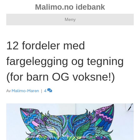
Malimo.no idebank
Meny
12 fordeler med
fargelegging og tegning
(for barn OG voksne!)
Av
Malimo-Maren
|
4