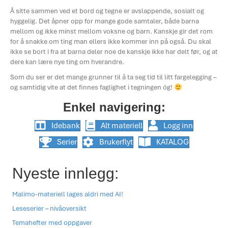
Å sitte sammen ved et bord og tegne er avslappende, sosialt og
hyggelig. Det åpner opp for mange gode samtaler, både barna
mellom og ikke minst mellom voksne og barn. Kanskje gir det rom
for å snakke om ting man ellers ikke kommer inn på også. Du skal
ikke se bort i fra at barna deler noe de kanskje ikke har delt før, og at
dere kan lære nye ting om hverandre.
Som du ser er det mange grunner til å ta seg tid til litt fargelegging –
og samtidig vite at det finnes faglighet i tegningen óg!
Enkel navigering:
Idebank
Alt materiell
Logg inn
Serier
Brukerflyt
KATALOG
Nyeste innlegg:
Malimo-materiell lages aldri med AI!
Leseserier – nivåoversikt
Temahefter med oppgaver