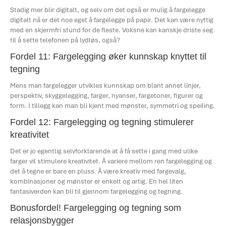
Stadig mer blir digitalt, og selv om det også er mulig å fargelegge
digitalt nå er det noe eget å fargelegge på papir. Det kan være nyttig
med en skjermfri stund for de fleste. Voksne kan kanskje driste seg
til å sette telefonen på lydløs, også?
Fordel 11: Fargelegging øker kunnskap knyttet til
tegning
Mens man fargelegger utvikles kunnskap om blant annet linjer,
perspektiv, skyggelegging, farger, nyanser, fargetoner, figurer og
form. I tillegg kan man bli kjent med mønster, symmetri og speiling.
Fordel 12: Fargelegging og tegning stimulerer
kreativitet
Det er jo egentlig selvforklarende at å få sette i gang med ulike
farger vil stimulere kreativitet. Å variere mellom ren fargelegging og
det å tegne er bare en pluss. Å være kreativ med fargevalg,
kombinasjoner og mønster er enkelt og artig. En hel liten
fantasiverden kan bli til gjennom fargelegging og tegning.
Bonusfordel! Fargelegging og tegning som
relasjonsbygger