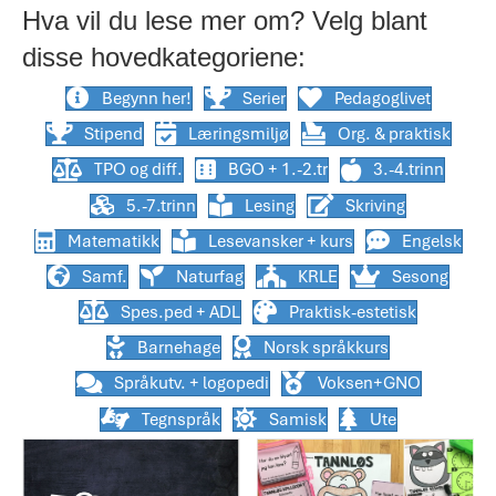
Hva vil du lese mer om? Velg blant
disse hovedkategoriene:
Begynn her!
Serier
Pedagoglivet
Stipend
Læringsmiljø
Org. & praktisk
TPO og diff.
BGO + 1.-2.tr
3.-4.trinn
5.-7.trinn
Lesing
Skriving
Matematikk
Lesevansker + kurs
Engelsk
Samf.
Naturfag
KRLE
Sesong
Spes.ped + ADL
Praktisk-estetisk
Barnehage
Norsk språkkurs
Språkutv. + logopedi
Voksen+GNO
Tegnspråk
Samisk
Ute