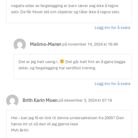
negativ sider av fargelegging er barn lærer seg ikke å tegne
selv. De får fikset idé om objekter og tåler ikke å tegne selv.
Logg inn for å svare
Malimo-Maren
på november 14, 2024 kl 16:49
Det er jeg helt uenig i.
Det går helt fint an å gjøre begge
deler, og fargelegging har verdifull trening.
Logg inn for å svare
Brith Karin Moen
på desember 3, 2024 kl 07:19
Hei – kan jeg få en link til denne undersøkelsen fra 2005? Den
høres int ut så den vil jeg gjerne lese
Mvh Brith