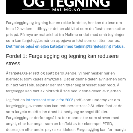
Fargelegging og tegning har en rekke fordeler, her kan du lese om
hele 12 av dem! I tillegg er det en aktivitet som de fleste barn setter
pris på. På mye av materiellet fra Malimo er det med små tegninger
som kan fargelegges når en oppgave er løst som en liten bonus.
Det finnes også en egen kategori med tegning/fargelegging i fokus.
Fordel 1: Fargelegging og tegning kan redusere
stress
Å fargelegge er rett og slett beroligende. Vi mennesker har en
hjernedel som kalles amygdala. Det er denne delen av hjernen som
blir aktivert i situasjoner der man føler seg stresset eller redd. Å
fargelegge kan faktisk bidra til å ‘roe ned’ denne delen av hjernen.
Jeg fant en
interessant studie fra 2005
(pdf) som undersøker om
fargelegging av mandalas kan redusere stress? Studien fant at de
som fargela meldte inn drastisk nedgang av angsttilfeller.
Fargelegging er derfor også bra for mennesker som strever med
angst, eller har angst som en bieffekt av for eksempel PTSD,
depresjon eller andre psykiske lidelser. Fargelegging kan for mange