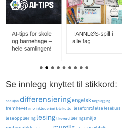
AI-tips for skole
TANNLØS-spill i
og barnehage –
alle fag
hele samlingen!
Se innlegg knyttet til stikkord:
differensiering
engelsk
addisjon
fargelegging
fremhevet
leseforståelse
lesekurs
gno
inkludering
kultur
krle
lesing
læringsmiljø
leseopplæring
likeverd
muntlig
matematikk
nivådelt