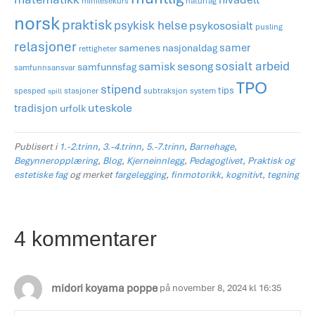
minilesekurs
naturfag
norsk
praktisk
psykisk helse
psykososialt
pusling
relasjoner
samer
samenes nasjonaldag
rettigheter
sosialt arbeid
samisk
sesong
samfunnsfag
samfunnsansvar
TPO
stipend
tips
spesped
stasjoner
subtraksjon
system
spill
tradisjon
uteskole
urfolk
Publisert i
1.-2.trinn
,
3.-4.trinn
,
5.-7.trinn
,
Barnehage
,
Begynneropplæring
,
Blog
,
Kjerneinnlegg
,
Pedagoglivet
,
Praktisk og
estetiske fag
og merket
fargelegging
,
finmotorikk
,
kognitivt
,
tegning
4 kommentarer
midori koyama poppe
på november 8, 2024 kl 16:35