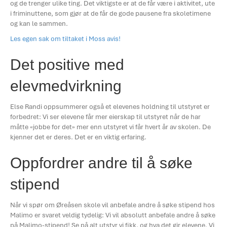
og de trenger ulike ting. Det viktigste er at de får være i aktivitet, ute
i friminuttene, som gjør at de får de gode pausene fra skoletimene
og kan le sammen.
Les egen sak om tiltaket i Moss avis!
Det positive med
elevmedvirkning
Else Randi oppsummerer også et elevenes holdning til utstyret er
forbedret: Vi ser elevene får mer eierskap til utstyret når de har
måtte «jobbe for det» mer enn utstyret vi får hvert år av skolen. De
kjenner det er deres. Det er en viktig erfaring.
Oppfordrer andre til å søke
stipend
Når vi spør om Øreåsen skole vil anbefale andre å søke stipend hos
Malimo er svaret veldig tydelig: Vi vil absolutt anbefale andre å søke
på Malimo-stipend! Se på alt utstyr vi fikk, og hva det gir elevene. Vi