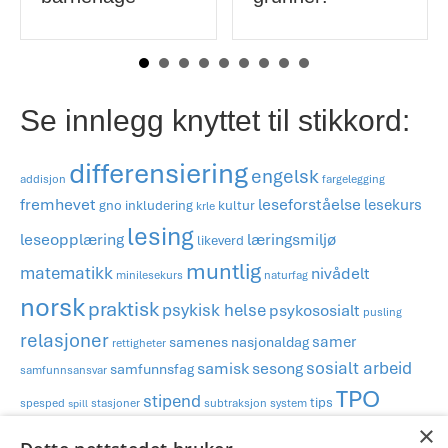
Se innlegg knyttet til stikkord:
differensiering
engelsk
addisjon
fargelegging
fremhevet
leseforståelse
lesekurs
gno
inkludering
kultur
krle
lesing
læringsmiljø
leseopplæring
likeverd
muntlig
matematikk
nivådelt
minilesekurs
naturfag
norsk
praktisk
psykisk helse
psykososialt
pusling
relasjoner
samer
samenes nasjonaldag
rettigheter
sosialt arbeid
samisk
sesong
samfunnsfag
samfunnsansvar
TPO
stipend
tips
spesped
stasjoner
subtraksjon
system
spill
tradisjon
uteskole
urfolk
×