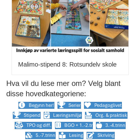
Malimo-stipend 8: Rotsundelv skole
Hva vil du lese mer om? Velg blant
disse hovedkategoriene:
Begynn her!
Serier
Pedagoglivet
Stipend
Læringsmiljø
Org. & praktisk
TPO og diff.
BGO + 1.-2.tr
3.-4.trinn
5.-7.trinn
Lesing
Skriving