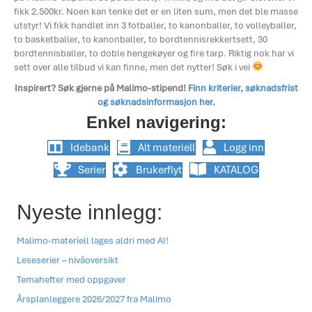
fikk 2.500kr. Noen kan tenke det er en liten sum, men det ble masse
utstyr! Vi fikk handlet inn 3 fotballer, to kanonballer, to volleyballer,
to basketballer, to kanonballer, to bordtennisrekkertsett, 30
bordtennisballer, to doble hengekøyer og fire tarp. Riktig nok har vi
sett over alle tilbud vi kan finne, men det nytter! Søk i vei
Inspirert? Søk gjerne på Malimo-stipend!
Finn kriterier, søknadsfrist
og søknadsinformasjon her
.
Enkel navigering:
Idebank
Alt materiell
Logg inn
Serier
Brukerflyt
KATALOG
Nyeste innlegg:
Malimo-materiell lages aldri med AI!
Leseserier – nivåoversikt
Temahefter med oppgaver
Årsplanleggere 2026/2027 fra Malimo