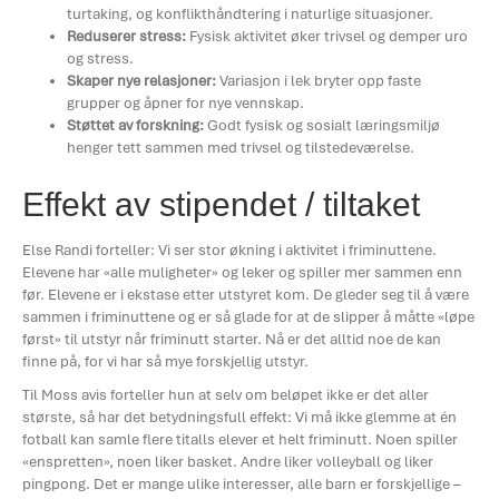
turtaking, og konflikthåndtering i naturlige situasjoner.
Reduserer stress:
Fysisk aktivitet øker trivsel og demper uro
og stress.
Skaper nye relasjoner:
Variasjon i lek bryter opp faste
grupper og åpner for nye vennskap.
Støttet av forskning:
Godt fysisk og sosialt læringsmiljø
henger tett sammen med trivsel og tilstedeværelse.
Effekt av stipendet / tiltaket
Else Randi forteller: Vi ser stor økning i aktivitet i friminuttene.
Elevene har «alle muligheter» og leker og spiller mer sammen enn
før. Elevene er i ekstase etter utstyret kom. De gleder seg til å være
sammen i friminuttene og er så glade for at de slipper å måtte «løpe
først» til utstyr når friminutt starter. Nå er det alltid noe de kan
finne på, for vi har så mye forskjellig utstyr.
Til Moss avis forteller hun at selv om beløpet ikke er det aller
største, så har det betydningsfull effekt: Vi må ikke glemme at én
fotball kan samle flere titalls elever et helt friminutt. Noen spiller
«enspretten», noen liker basket. Andre liker volleyball og liker
pingpong. Det er mange ulike interesser, alle barn er forskjellige –