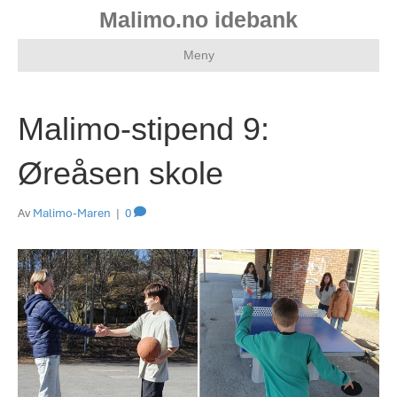
Malimo.no idebank
Meny
Malimo-stipend 9:
Øreåsen skole
Av
Malimo-Maren
|
0