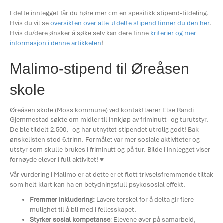
I dette innlegget får du høre mer om en spesifikk stipend-tildeling.
Hvis du vil se
oversikten over alle utdelte stipend finner du den her
.
Hvis du/dere ønsker å søke selv kan dere finne
kriterier og mer
informasjon i denne artikkelen
!
Malimo-stipend til Øreåsen
skole
Øreåsen skole (Moss kommune) ved kontaktlærer Else Randi
Gjemmestad søkte om midler til innkjøp av friminutt- og turutstyr.
De ble tildelt 2.500,- og har utnyttet stipendet utrolig godt! Bak
ønskelisten stod 6.trinn. Formålet var mer sosiale aktiviteter og
utstyr som skulle brukes i friminutt og på tur. Bilde i innlegget viser
fornøyde elever i full aktivitet! ♥
Vår vurdering i Malimo er at dette er et flott trivselsfremmende tiltak
som helt klart kan ha en betydningsfull psykososial effekt.
Fremmer inkludering:
Lavere terskel for å delta gir flere
mulighet til å bli med i fellesskapet.
Styrker sosial kompetanse:
Elevene øver på samarbeid,