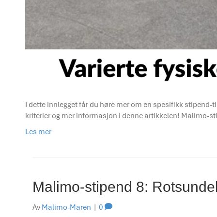
I dette innlegget får du høre mer om en spesifikk stipend-ti
kriterier og mer informasjon i denne artikkelen! Malimo-
Les mer
Malimo-stipend 8: Rotsundel
Av
Malimo-Maren
|
0