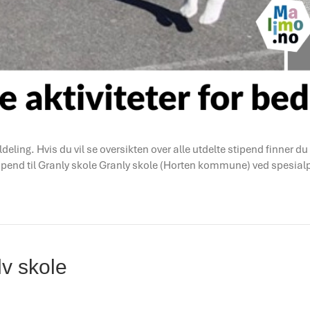
ldeling. Hvis du vil se oversikten over alle utdelte stipend finner d
stipend til Granly skole Granly skole (Horten kommune) ved spesia
v skole