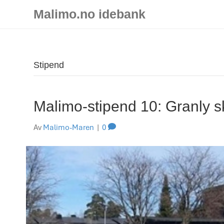
Malimo.no idebank
Stipend
Malimo-stipend 10: Granly s
Av
Malimo-Maren
|
0