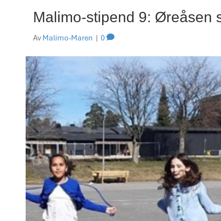
Malimo-stipend 9: Øreåsen 
Av
Malimo-Maren
|
0