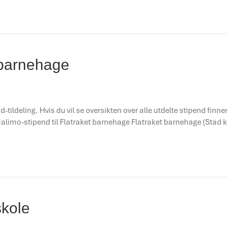
 barnehage
d-tildeling. Hvis du vil se oversikten over alle utdelte stipend finn
! Malimo-stipend til Flatraket barnehage Flatraket barnehage (Sta
skole