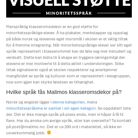
Flerspråklig klasseromsdekor er en god støtte for
minoritetsspråklige elever. Å ha plakater, merkelapper og oppslag
på både norsk og elevenes eget morsmål i skolen er et viktig tiltak
for å fremme integrering. Når minoritetsspråklige elever ser sitt eget
språk representert i klasserommet kan de føle seg mer inkludert og
verdsatt. Dette kan bidra til å skape en tryggere læringsmiljø der
elevene er mer motiverte til å delta aktivt i undervisningen. Slike
tiltak signaliserer også at skolen respekterer og anerkjenner
mangfoldet av språk og kulturer som er representert i elevgruppen,
noe som igjen kan styrke følelsen av tilhørighet.
Hvilke språk fås Malimos klasseromsdekor på?
Norsk og engelsk ligger i
denne kategorien
, mens
minoritetsspråkene er samlet i sin egen kategori
. Se oppdatert liste
der. Det er ikke mange språk på plass enda, men vi håper å få til
flere. Har du ønske om øvrige språk, eller kan oversette? Ta kontakt
på
post@malimo.no
. Det er ca 200 ord i materiellet, så ikke en
uoverkommelig jobb.