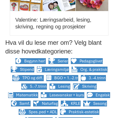
Valentine: Læringsarbeid, lesing,
skriving, regning og prosjekter
Hva vil du lese mer om? Velg blant
disse hovedkategoriene:
Begynn her!
Serier
Pedagoglivet
Stipend
Læringsmiljø
Org. & praktisk
TPO og diff.
BGO + 1.-2.tr
3.-4.trinn
5.-7.trinn
Lesing
Skriving
Matematikk
Lesevansker + kurs
Engelsk
Samf.
Naturfag
KRLE
Sesong
Spes.ped + ADL
Praktisk-estetisk