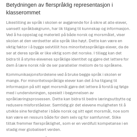
Betydningen av flerspråklig representasjon i
klasserommet
Likestilling av språk i skolen er avgjørende for å sikre at alle elever,
uansett språkbakgrunn, har lik tilgang til kunnskap og informasjon.
Ved å ha oppslag og materiell på både norsk og morsmålet, viser
skolen at den verdsetter alle språk like høyt. Dette kan være en
viktig faktor i å bygge selvtillit hos minoritetsspråklige elever, da de
ser at deres språk er like viktig som det norske. I tillegg kan det
bidra til å styrke elevenes språklige identitet og gjøre det lettere for
dem å lære norsk når de ser paralleller mellom de to språkene.
Kommunikasjonsfordelene ved å bruke begge språk i skolen er
mange. For minoritetsspråklige elever kan det å ha tilgang til
informasjon på sitt eget morsmål gjøre det lettere å forstå og følge
med i undervisningen, spesielt i begynnelsen av
språklæringsprosessen. Dette kan bidra til bedre læringsutbytte og
redusere misforståelser. Samtidig gir det elevene muligheten til å
utvikle sine ferdigheter i både norsk og sitt eget morsmål, noe som
kan være en ressurs både for dem selv og for samfunnet. Slike
tiltak fremmer flerspråklighet, som er en verdifull kompetanse i en
stadig mer globalisert verden.