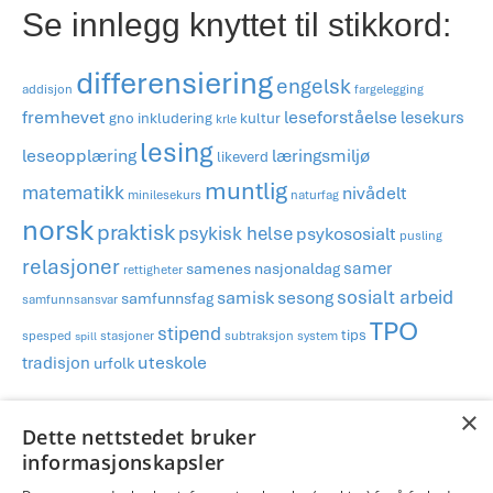
Se innlegg knyttet til stikkord:
differensiering
engelsk
addisjon
fargelegging
fremhevet
leseforståelse
lesekurs
gno
inkludering
kultur
krle
lesing
læringsmiljø
leseopplæring
likeverd
muntlig
matematikk
nivådelt
minilesekurs
naturfag
norsk
praktisk
psykisk helse
psykososialt
pusling
relasjoner
samer
samenes nasjonaldag
rettigheter
sosialt arbeid
samisk
sesong
samfunnsfag
samfunnsansvar
TPO
stipend
tips
spesped
stasjoner
subtraksjon
system
spill
tradisjon
uteskole
urfolk
×
Publisert i
Blog
,
GNO
,
Organisering og praktisk
,
Tegnspråk
,
TPO og
Dette nettstedet bruker
differensiering
,
Voksenopplæring
og merket
dekor
,
flerspråklig
,
informasjonskapsler
klasseromsdekor
,
minoritetsspråk
,
plakater
,
praktisk
,
samisk
,
ukrainsk