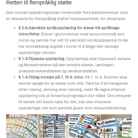
Retten til flerspråklig støtte
Den norske opplæringsloven inneholder flere bestemmelser som
er relevante for flerspråklig støtte i klasserommet, for eksempel:
§ 2-8.Særskild språkopplæring for elevar frå språklege
minoritetar.
Elevar i grunnskolen med anna morsmål enn
norsk og samisk har rett til særskild norskopplæring til dei
har tilstrekkeleg dugleik i norsk til å følgje den vanlege
opplæringa i skolen.
§ 1-3.Tilpassa opplæring.
Opplæringa skal tilpassast evnene
og føresetnadene hjå den enkelte eleven, lærlingen,
praksisbrevkandidaten og lærekandidaten.
§ 1-4.Tidleg innsats på 1. til 4. trinn.
På 1. til 4. årstrinn skal
skolen sørgje for at elevar som står i fare for å bli hengande
etter i lesing, skriving eller rekning, raskt får eigna intensiv
opplæring slik at forventa progresjon blir nådd. Om omsynet
til eleven sitt beste talar for det, kan den intensive
opplæringa i ein kort periode givast som eineundervisning.