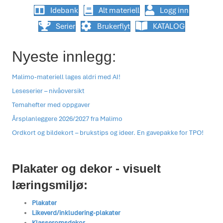
Idebank
Alt materiell
Logg inn
Serier
Brukerflyt
KATALOG
Nyeste innlegg:
Malimo-materiell lages aldri med AI!
Leseserier – nivåoversikt
Temahefter med oppgaver
Årsplanleggere 2026/2027 fra Malimo
Ordkort og bildekort – brukstips og ideer. En gavepakke for TPO!
Plakater og dekor - visuelt
læringsmiljø:
Plakater
Likeverd/inkludering-plakater
Klasseromsdekor