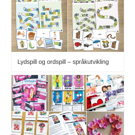
Lydspill og ordspill – språkutvikling