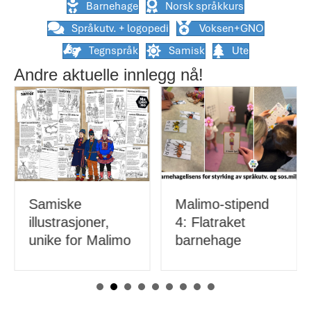
Barnehage
Norsk språkkurs
Språkutv. + logopedi
Voksen+GNO
Tegnspråk
Samisk
Ute
Andre aktuelle innlegg nå!
Malimo-stipend
Samiske
4: Flatraket
illustrasjoner,
barnehage
unike for Malimo