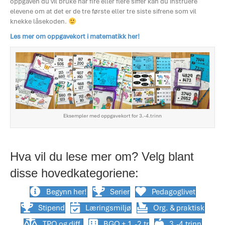
oppgaven du vil bruke har fire eller flere siffer kan du instruere
elevene om at det er de tre første eller tre siste sifrene som vil
knekke låsekoden.
Les mer om oppgavekort i matematikk her!
Eksempler med oppgavekort for 3.-4.trinn
Hva vil du lese mer om? Velg blant
disse hovedkategoriene:
Begynn her!
Serier
Pedagoglivet
Stipend
Læringsmiljø
Org. & praktisk
TPO og diff.
BGO + 1.-2.tr
3.-4.trinn