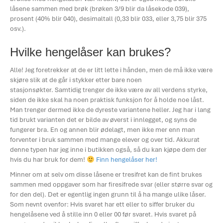
låsene sammen med brøk (brøken 3/9 blir da låsekode 039),
prosent (40% blir 040), desimaltall (0,33 blir 033, eller 3,75 blir 375
osv.).
Hvilke hengelåser kan brukes?
Alle! Jeg foretrekker at de er litt lette i hånden, men de må ikke være
skjøre slik at de går i stykker etter bare noen
stasjonsøkter. Samtidig trenger de ikke være av all verdens styrke,
siden de ikke skal ha noen praktisk funksjon for å holde noe låst.
Man trenger dermed ikke de dyreste variantene heller. Jeg har i lang
tid brukt varianten det er bilde av øverst i innlegget, og syns de
fungerer bra. En og annen blir ødelagt, men ikke mer enn man
forventer i bruk sammen med mange elever og over tid. Akkurat
denne typen har jeg inne i butikken også, så du kan kjøpe dem der
hvis du har bruk for dem!
Finn hengelåser her!
Minner om at selv om disse låsene er tresifret kan de fint brukes
sammen med oppgaver som har firesifrede svar (eller større svar og
for den del). Det er egentlig ingen grunn til å ha mange ulike låser.
Som nevnt ovenfor: Hvis svaret har ett eller to siffer bruker du
hengelåsene ved å stille inn 0 eller 00 før svaret. Hvis svaret på