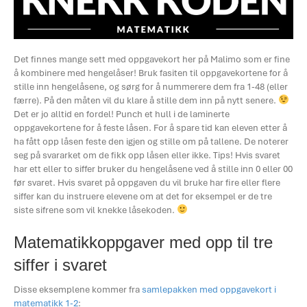
Det finnes mange sett med oppgavekort her på Malimo som er fine
å kombinere med hengelåser! Bruk fasiten til oppgavekortene for å
stille inn hengelåsene, og sørg for å nummerere dem fra 1-48 (eller
færre). På den måten vil du klare å stille dem inn på nytt senere.
Det er jo alltid en fordel! Punch et hull i de laminerte
oppgavekortene for å feste låsen. For å spare tid kan eleven etter å
ha fått opp låsen feste den igjen og stille om på tallene. De noterer
seg på svararket om de fikk opp låsen eller ikke. Tips! Hvis svaret
har ett eller to siffer bruker du hengelåsene ved å stille inn 0 eller 00
før svaret. Hvis svaret på oppgaven du vil bruke har fire eller flere
siffer kan du instruere elevene om at det for eksempel er de tre
siste sifrene som vil knekke låsekoden.
Matematikkoppgaver med opp til tre
siffer i svaret
Disse eksemplene kommer fra
samlepakken med oppgavekort i
matematikk 1-2
: