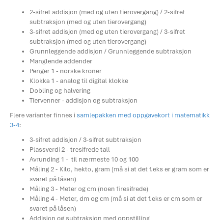
2-sifret addisjon (med og uten tierovergang) / 2-sifret
subtraksjon (med og uten tierovergang)
3-sifret addisjon (med og uten tierovergang) / 3-sifret
subtraksjon (med og uten tierovergang)
Grunnleggende addisjon / Grunnleggende subtraksjon
Manglende addender
Penger 1 - norske kroner
Klokka 1 - analog til digital klokke
Dobling og halvering
Tiervenner - addisjon og subtraksjon
Flere varianter finnes i
samlepakken med oppgavekort i matematikk
3-4
:
3-sifret addisjon / 3-sifret subtraksjon
Plassverdi 2 - tresifrede tall
Avrunding 1 - til nærmeste 10 og 100
Måling 2 - Kilo, hekto, gram (må si at det f.eks er gram som er
svaret på låsen)
Måling 3 - Meter og cm (noen firesifrede)
Måling 4 - Meter, dm og cm (må si at det f.eks er cm som er
svaret på låsen)
Addisjon og subtraksjon med oppstilling