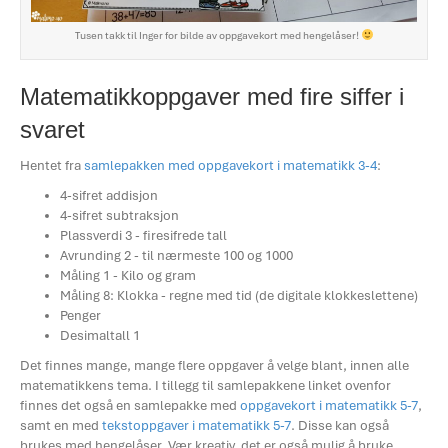
Tusen takk til Inger for bilde av oppgavekort med hengelåser!
Matematikkoppgaver med fire siffer i
svaret
Hentet fra
samlepakken med oppgavekort i matematikk 3-4
:
4-sifret addisjon
4-sifret subtraksjon
Plassverdi 3 - firesifrede tall
Avrunding 2 - til nærmeste 100 og 1000
Måling 1 - Kilo og gram
Måling 8: Klokka - regne med tid (de digitale klokkeslettene)
Penger
Desimaltall 1
Det finnes mange, mange flere oppgaver å velge blant, innen alle
matematikkens tema. I tillegg til samlepakkene linket ovenfor
finnes det også en samlepakke med
oppgavekort i matematikk 5-7
,
samt en med
tekstoppgaver i matematikk 5-7
. Disse kan også
brukes med hengelåser. Vær kreativ, det er også mulig å bruke