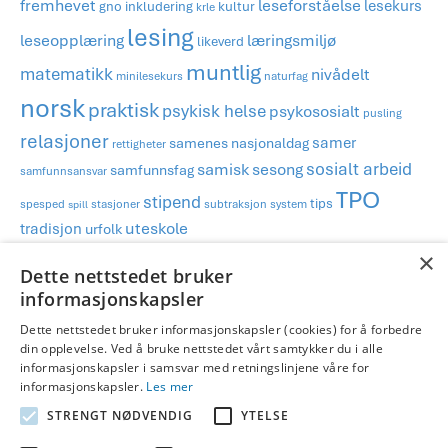
fremhevet
leseforståelse
lesekurs
gno
inkludering
kultur
krle
lesing
læringsmiljø
leseopplæring
likeverd
muntlig
matematikk
nivådelt
minilesekurs
naturfag
norsk
praktisk
psykisk helse
psykososialt
pusling
relasjoner
samer
samenes nasjonaldag
rettigheter
sosialt arbeid
samisk
sesong
samfunnsfag
samfunnsansvar
TPO
stipend
tips
spesped
stasjoner
subtraksjon
system
spill
tradisjon
uteskole
urfolk
×
Dette nettstedet bruker
Publisert i
1.-2.trinn
,
3.-4.trinn
,
5.-7.trinn
,
Blog
,
Matematikk
,
TPO og
informasjonskapsler
differensiering
og merket
addisjon
,
differensiering
,
matematikk
,
multiplikasjon
,
stasjoner
,
subtraksjon
,
TPO
Dette nettstedet bruker informasjonskapsler (cookies) for å forbedre
din opplevelse. Ved å bruke nettstedet vårt samtykker du i alle
informasjonskapsler i samsvar med retningslinjene våre for
informasjonskapsler.
Les mer
Legg igjen en kommentar
STRENGT NØDVENDIG
YTELSE
Du må være
logget inn
for å publisere en kommentar.