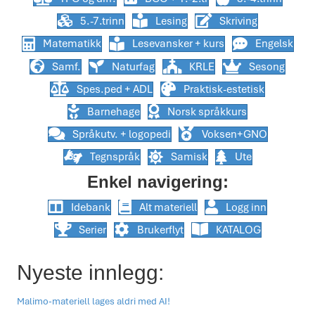
5.-7.trinn
Lesing
Skriving
Matematikk
Lesevansker + kurs
Engelsk
Samf.
Naturfag
KRLE
Sesong
Spes.ped + ADL
Praktisk-estetisk
Barnehage
Norsk språkkurs
Språkutv. + logopedi
Voksen+GNO
Tegnspråk
Samisk
Ute
Enkel navigering:
Idebank
Alt materiell
Logg inn
Serier
Brukerflyt
KATALOG
Nyeste innlegg:
Malimo-materiell lages aldri med AI!