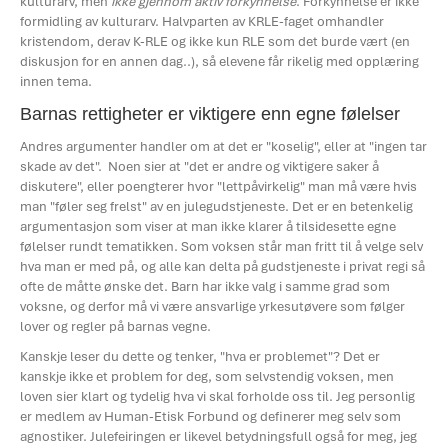
kulturarv, men
ikke gjennom aktiv forkynnelse
. Forkynnelse er ikke
formidling av kulturarv. Halvparten av KRLE-faget omhandler
kristendom, derav K-RLE og ikke kun RLE som det burde vært (en
diskusjon for en annen dag..), så elevene får rikelig med opplæring
innen tema.
Barnas rettigheter er viktigere enn egne følelser
Andres argumenter handler om at det er "koselig", eller at "ingen tar
skade av det". Noen sier at "det er andre og viktigere saker å
diskutere", eller poengterer hvor "lettpåvirkelig" man må være hvis
man "føler seg frelst" av en julegudstjeneste. Det er en betenkelig
argumentasjon som viser at man ikke klarer å tilsidesette egne
følelser rundt tematikken. Som voksen står man fritt til å velge selv
hva man er med på, og alle kan delta på gudstjeneste i privat regi så
ofte de måtte ønske det. Barn har ikke valg i samme grad som
voksne, og derfor må vi være ansvarlige yrkesutøvere som følger
lover og regler på barnas vegne.
Kanskje leser du dette og tenker, "hva er problemet"? Det er
kanskje ikke et problem for deg, som selvstendig voksen, men
loven sier klart og tydelig hva vi skal forholde oss til. Jeg personlig
er medlem av Human-Etisk Forbund og definerer meg selv som
agnostiker. Julefeiringen er likevel betydningsfull også for meg, jeg