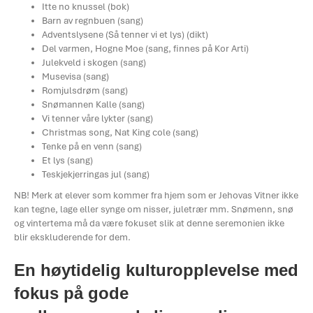
Itte no knussel (bok)
Barn av regnbuen (sang)
Adventslysene (Så tenner vi et lys) (dikt)
Del varmen, Hogne Moe (sang, finnes på Kor Arti)
Julekveld i skogen (sang)
Musevisa (sang)
Romjulsdrøm (sang)
Snømannen Kalle (sang)
Vi tenner våre lykter (sang)
Christmas song, Nat King cole (sang)
Tenke på en venn (sang)
Et lys (sang)
Teskjekjerringas jul (sang)
NB! Merk at elever som kommer fra hjem som er Jehovas Vitner ikke
kan tegne, lage eller synge om nisser, juletrær mm. Snømenn, snø
og vintertema må da være fokuset slik at denne seremonien ikke
blir ekskluderende for dem.
En høytidelig kulturopplevelse med
fokus på gode