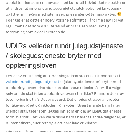
oppfatter den som en universell og kulturell høytid. Jeg respekterer
at andres jul inneholder juleevangeliet, julekrybber og kirkebesøk,
og fyller min egen med julenisser, julesanger og tenning av lys.
Poenget er at dette er noe vi voksne står fritt til å forme selv i privat
regi, mens det som diskuteres nå er praksisen med ulovlig
forkynning som skjer i skolens tid.
UDIRs veileder rundt julegudstjeneste
/ skolegudstjeneste bryter med
opplæringsloven
Det er svært uheldig at Utdanningsdirektoratet sitt standpunkt i
veileder rundt julegudstjenester
(skolegudstjenester) bryter med
opplæringsloven. Hvordan kan skolene/skoleeier få lov til å velge
selv om de skal følge opplæringsloven eller ikke? Er andre deler av
loven også frivillig? Det er absurd. Det er også et alvorlig problem
for likeverdighet og inkludering i skolen. Svært mange barn faller
utenfor aktiviteter som legges inn som en del av julegudstjeneste i
form av fritak. Det kan være disse barna hører til andre religioner, er
humanetikere, eller rett og slett bare ikke er kristne.
Minner også om at ansatte i skolen har lovfestet rett til