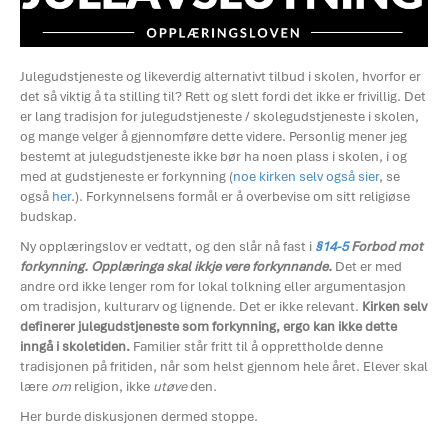
Julegudstjeneste og likeverdig alternativt tilbud i skolen, hvorfor er
det så viktig å ta stilling til? Rett og slett fordi det ikke er frivillig. Det
er lang tradisjon for julegudstjeneste / skolegudstjeneste i skolen,
og mange velger å gjennomføre dette videre. Personlig mener jeg
bestemt at julegudstjeneste ikke bør ha noen plass i skolen, i og
med at gudstjeneste er forkynning (
noe kirken selv også sier
, se
også
her
.). Forkynnelsens formål er å overbevise om sitt religiøse
budskap.
Ny opplæringslov er vedtatt, og den slår nå fast i
§14-5
Forbod mot
forkynning. Opplæringa skal ikkje vere forkynnande.
Det er med
andre ord ikke lenger rom for lokal tolkning eller argumentasjon
om tradisjon, kulturarv og lignende. Det er ikke relevant.
Kirken selv
definerer julegudstjeneste som forkynning, ergo kan ikke dette
inngå i skoletiden.
Familier står fritt til å opprettholde denne
tradisjonen på fritiden, når som helst gjennom hele året. Elever skal
lære
om
religion, ikke
utøve
den.
Her burde diskusjonen dermed stoppe.