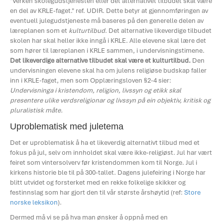
"Verken skolegudstjenesten eller det alternativet tilbudet skal være
en del av KRLE-faget." ref. UDIR. Dette betyr at gjennomføringen av
eventuell julegudstjeneste må baseres på den generelle delen av
læreplanen som et
kulturtilbud
. Det alternative likeverdige tilbudet
skolen har skal heller ikke inngå i KRLE. Alle elevene skal lære det
som hører til læreplanen i KRLE sammen, i undervisningstimene.
Det likeverdige alternative tilbudet skal være et kulturtilbud.
Den
undervisningen elevene skal ha om julens religiøse budskap faller
inn i KRLE-faget, men som Opplæringsloven §2-4 sier:
Undervisninga i kristendom, religion, livssyn og etikk skal
presentere ulike verdsreligionar og livssyn på ein objektiv, kritisk og
pluralistisk måte.
Uproblematisk med juletema
Det er uproblematisk å ha et likeverdig alternativt tilbud med et
fokus på jul, selv om innholdet skal være ikke-religiøst. Jul har vært
feiret som vintersolverv før kristendommen kom til Norge. Jul i
kirkens historie ble til på 300-tallet. Dagens julefeiring i Norge har
blitt utvidet og forsterket med en rekke folkelige skikker og
festinnslag som har gjort den til vår største årshøytid (ref:
Store
norske leksikon
).
Dermed må vi se på hva man ønsker å oppnå med en