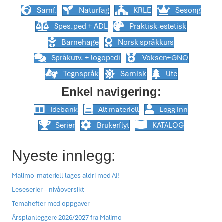
Samf.
Naturfag
KRLE
Sesong
Spes.ped + ADL
Praktisk-estetisk
Barnehage
Norsk språkkurs
Språkutv. + logopedi
Voksen+GNO
Tegnspråk
Samisk
Ute
Enkel navigering:
Idebank
Alt materiell
Logg inn
Serier
Brukerflyt
KATALOG
Nyeste innlegg:
Malimo-materiell lages aldri med AI!
Leseserier – nivåoversikt
Temahefter med oppgaver
Årsplanleggere 2026/2027 fra Malimo