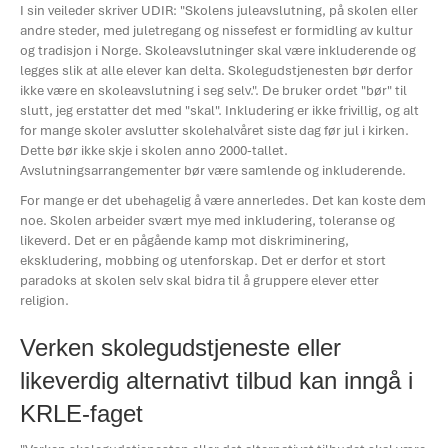
I sin veileder skriver UDIR: "Skolens juleavslutning, på skolen eller
andre steder, med juletregang og nissefest er formidling av kultur
og tradisjon i Norge. Skoleavslutninger skal være inkluderende og
legges slik at alle elever kan delta. Skolegudstjenesten bør derfor
ikke være en skoleavslutning i seg selv.". De bruker ordet "bør" til
slutt, jeg erstatter det med "skal". Inkludering er ikke frivillig, og alt
for mange skoler avslutter skolehalvåret siste dag før jul i kirken.
Dette bør ikke skje i skolen anno 2000-tallet.
Avslutningsarrangementer bør være samlende og inkluderende.
For mange er det ubehagelig å være annerledes. Det kan koste dem
noe. Skolen arbeider svært mye med inkludering, toleranse og
likeverd. Det er en pågående kamp mot diskriminering,
ekskludering, mobbing og utenforskap. Det er derfor et stort
paradoks at skolen selv skal bidra til å gruppere elever etter
religion.
Verken skolegudstjeneste eller
likeverdig alternativt tilbud kan inngå i
KRLE-faget