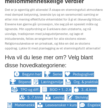
mellommenneskelige verdier
Det er jo egentlig gitt allerede! Å skape en stemningsfull atmosfære
med dempet belysning, levende lys og en seremoniell samling er
etter min mening effektfulle virkemiddel for å gi et
likeverdig
tilbud.
Elevene kan gjerne gå i prosesjon, kle seg på en spesiell måte og
lignende. Min oppfordring er å arkivere den utdaterte, og nå
ulovlige, tradisjonen med julegudstjenester, og lage et
inkluderende, felles arrangement for alle skolens elever.
Religionsutøvelse er en privatsak, og ikke en del av skolens
oppdrag. Lykke til med planlegging av et stemningsfullt alternativ!
Hva vil du lese mer om? Velg blant
disse hovedkategoriene:
Begynn her!
Serier
Pedagoglivet
Stipend
Læringsmiljø
Org. & praktisk
TPO og diff.
BGO + 1.-2.tr
3.-4.trinn
5.-7.trinn
Lesing
Skriving
Matematikk
Lesevansker + kurs
Engelsk