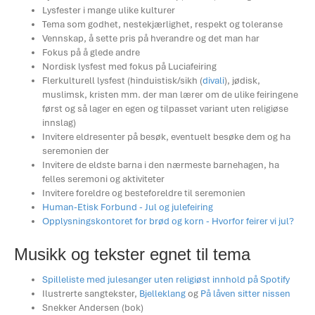
Lysfester i mange ulike kulturer
Tema som godhet, nestekjærlighet, respekt og toleranse
Vennskap, å sette pris på hverandre og det man har
Fokus på å glede andre
Nordisk lysfest med fokus på Luciafeiring
Flerkulturell lysfest (hinduistisk/sikh (
divali
), jødisk,
muslimsk, kristen mm. der man lærer om de ulike feiringene
først og så lager en egen og tilpasset variant uten religiøse
innslag)
Invitere eldresenter på besøk, eventuelt besøke dem og ha
seremonien der
Invitere de eldste barna i den nærmeste barnehagen, ha
felles seremoni og aktiviteter
Invitere foreldre og besteforeldre til seremonien
Human-Etisk Forbund - Jul og julefeiring
Opplysningskontoret for brød og korn - Hvorfor feirer vi jul?
Musikk og tekster egnet til tema
Spilleliste med julesanger uten religiøst innhold på Spotify
Ilustrerte sangtekster,
Bjelleklang
og
På låven sitter nissen
Snekker Andersen (bok)