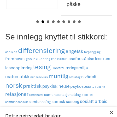
påske
Se innlegg knyttet til stikkord:
differensiering
engelsk
addisjon
fargelegging
fremhevet
leseforståelse
lesekurs
gno
inkludering
kultur
krle
lesing
læringsmiljø
leseopplæring
likeverd
muntlig
matematikk
nivådelt
minilesekurs
naturfag
norsk
praktisk
psykisk helse
psykososialt
pusling
relasjoner
samer
samenes nasjonaldag
rettigheter
sosialt arbeid
samisk
sesong
samfunnsfag
samfunnsansvar
TPO
stipend
×
tips
spesped
stasjoner
subtraksjon
system
spill
Dette nettstedet bruker
tradisjon