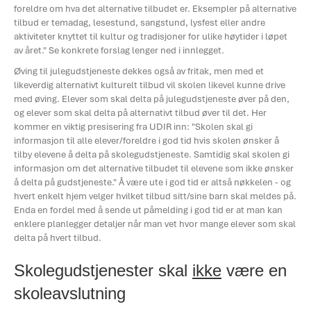
foreldre om hva det alternative tilbudet er. Eksempler på alternative
tilbud er temadag, lesestund, sangstund, lysfest eller andre
aktiviteter knyttet til kultur og tradisjoner for ulike høytider i løpet
av året." Se konkrete forslag lenger ned i innlegget.
Øving til julegudstjeneste dekkes også av fritak, men med et
likeverdig alternativt kulturelt tilbud vil skolen likevel kunne drive
med øving. Elever som skal delta på julegudstjeneste øver på den,
og elever som skal delta på alternativt tilbud øver til det. Her
kommer en viktig presisering fra UDIR inn: "Skolen skal gi
informasjon til alle elever/foreldre i god tid hvis skolen ønsker å
tilby elevene å delta på skolegudstjeneste. Samtidig skal skolen gi
informasjon om det alternative tilbudet til elevene som ikke ønsker
å delta på gudstjeneste." Å være ute i god tid er altså nøkkelen - og
hvert enkelt hjem velger hvilket tilbud sitt/sine barn skal meldes på.
Enda en fordel med å sende ut påmelding i god tid er at man kan
enklere planlegger detaljer når man vet hvor mange elever som skal
delta på hvert tilbud.
Skolegudstjenester skal
ikke
være en
skoleavslutning