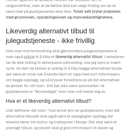
religionsfrihet, men at de faktisk ikke kan velge frivillig om de vil
være med på gudstjenesten eller ikke.
Totalt sett bryter praksisen
med grunnloven, opplæringsloven og menneskerettighetene
.
Likeverdig alternativt tilbud til
julegudstjeneste - ikke frivillig
Hvis man mot formodning skal gjennomføre julegudstjeneste er
man også
pliktig
til å tilby et
likeverdig alternativt tilbud
. I veilederen
tar de ikke stilling til aktiv/passiv påmelding, noe jeg syns er svært
synd. All den tid skolen er pliktig til å tilby begge alternativer burde
det være en smal sak å sende hjem en lapp med kort informasjon
om begge opplegg, og så krysser foreldrene av på det alternativet
de ønsker for sitt barn. Det bør ikke være automatikk i at
gudstjeneste er "førstevalget" som man må melde seg av.
Hva er et likeverdig alternativt tilbud?
Udir definerer det som: "noe annet enn en gudstjeneste, men det
alternative tilbudet skal også være et pedagogisk opplegg der
elevene lærer om kultur og tradisjoner i Norge. Det skal være et
planlagt tilbud, og skolen skal gi god informasjon til elever og