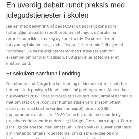
En uverdig debatt rundt praksis med
julegudstjenester i skolen
Jeg ser med bekymring på pedagoger og andre voksne som
latterliggjør debatten rundt problemstillingen, og bruker en
retorikk som ikke er saklig og konstruktiv. De som er i mot
forkynning i skolens regi kalles "skjøre", "lettkrenka", til og med
"unorske". De fleste argumenterer med uttalelser som for
eksempel omhandler tradisjon, kulturarv eller at Norge er et
kristent land.
Et sekulært samfunn i endring
Det stemmer at Norge ble kristnet, og at kirken historisk sett har
hatt en sterk posisjon i landet vårt - på godt og vondt. Statskirken
ble avviklet i 2012. I dag er Norge et sekulært land, altså vi har skille
mellom stat og religion, der humanistiske verdier (som oftest
samsvarer med kristne verdier i prinsipp!) fører an. SSB
oppsummerer at de siste 20-30 årene har andelen troende og
praktiserende troende endret seg i Norge. Færre barn døpes. Færre
går til gudstjeneste. Medlemstallet i kirken synker. Elever skal lære
om kristendommens rolle i Norge, om kristne verdier og om