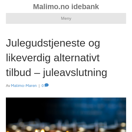
Malimo.no idebank
Meny
Julegudstjeneste og
likeverdig alternativt
tilbud – juleavslutning
Av
Malimo-Maren
|
0