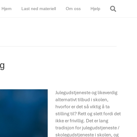
Hjem
Last ned materiell
Om oss
Hjelp
ng
Julegudstjeneste og likeverdig
alternativt tilbud i skolen,
hvorfor er det så viktig å ta
stilling til? Rett og slett fordi det
ikke er frivillig. Det er lang
tradisjon for julegudstjeneste /
skolegudstjeneste i skolen, og