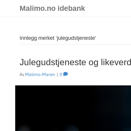
Malimo.no idebank
Innlegg merket ‘julegudstjeneste’
Julegudstjeneste og likeverdi
Av
Malimo-Maren
|
0