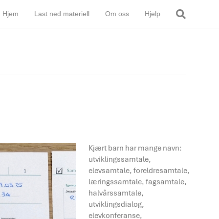
Hjem
Last ned materiell
Om oss
Hjelp
Kjært barn har mange navn:
utviklingssamtale,
elevsamtale, foreldresamtale,
læringssamtale, fagsamtale,
halvårssamtale,
utviklingsdialog,
elevkonferanse,