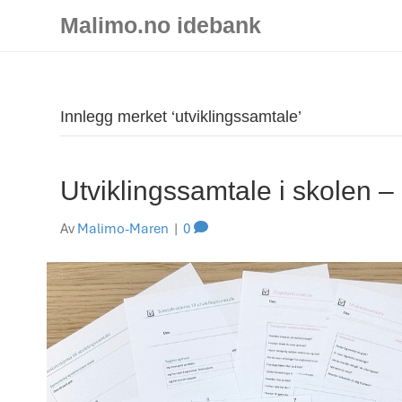
Malimo.no idebank
Innlegg merket ‘utviklingssamtale’
Utviklingssamtale i skolen –
Av
Malimo-Maren
|
0