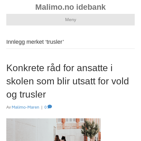
Malimo.no idebank
Meny
Innlegg merket ‘trusler’
Konkrete råd for ansatte i
skolen som blir utsatt for vold
og trusler
Av
Malimo-Maren
|
0