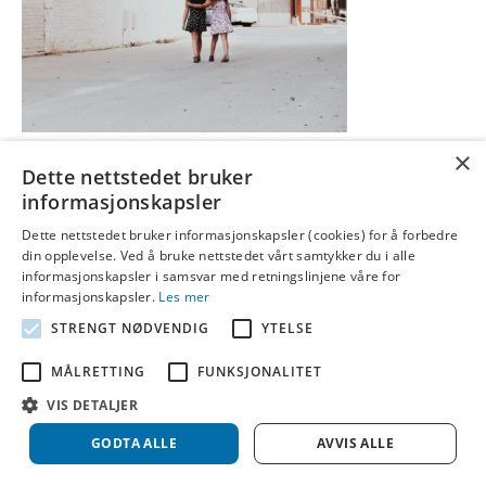
×
Noe som aldri skal skje skjer dessverre i klasserom rundt omkring i
Dette nettstedet bruker
landet med jevne mellomrom. Jeg har selv opplevd episoder som
informasjonskapsler
var langt over grensen for hva man skal måtte akseptere. Når man
prøver å orientere seg i hva man skal gjøre, helt konkret, finner man
Dette nettstedet bruker informasjonskapsler (cookies) for å forbedre
din opplevelse. Ved å bruke nettstedet vårt samtykker du i alle
aller mest informasjon om arbeidsgivers plikt til å…
informasjonskapsler i samsvar med retningslinjene våre for
Les mer
informasjonskapsler.
Les mer
STRENGT NØDVENDIG
YTELSE
© 2026 Idebank
|
Powered by
Beaver Builder
MÅLRETTING
FUNKSJONALITET
VIS DETALJER
GODTA ALLE
AVVIS ALLE