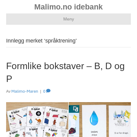
Malimo.no idebank
Meny
Innlegg merket ‘språktrening’
Formlike bokstaver – B, D og
P
Av
Malimo-Maren
|
0