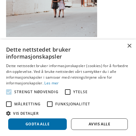
×
Noe som aldri skal skje skjer dessverre i klasserom rundt omkring i
Dette nettstedet bruker
landet med jevne mellomrom. Jeg har selv opplevd episoder som
informasjonskapsler
var langt over grensen for hva man skal måtte akseptere. Når man
prøver å orientere seg i hva man skal gjøre, helt konkret, finner man
Dette nettstedet bruker informasjonskapsler (cookies) for å forbedre
din opplevelse. Ved å bruke nettstedet vårt samtykker du i alle
aller mest informasjon om arbeidsgivers plikt til å…
informasjonskapsler i samsvar med retningslinjene våre for
Les mer
informasjonskapsler.
Les mer
STRENGT NØDVENDIG
YTELSE
© 2026 Idebank
|
Powered by
Beaver Builder
MÅLRETTING
FUNKSJONALITET
VIS DETALJER
GODTA ALLE
AVVIS ALLE