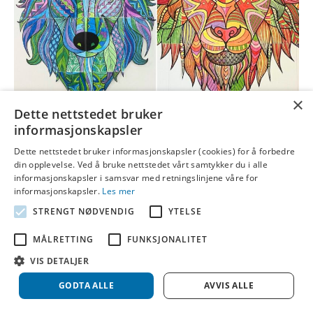
×
Dette nettstedet bruker
informasjonskapsler
Samarbeidstegningene fra Malimo er veldig populære! De brukes i
mange aldersgrupper, fra småtrinnet og helt opp i
Dette nettstedet bruker informasjonskapsler (cookies) for å forbedre
voksenopplæring. Du kan lese mer om fordeler med fargelegging
din opplevelse. Ved å bruke nettstedet vårt samtykker du i alle
og tegning for barn og voksne i eget innlegg. Hvor kan jeg finne
informasjonskapsler i samsvar med retningslinjene våre for
maler på samarbeidstegningene? Vil du hoppe rett inn i samlingen
informasjonskapsler.
Les mer
og laste ned kan du gjøre…
STRENGT NØDVENDIG
YTELSE
Les mer
MÅLRETTING
FUNKSJONALITET
VIS DETALJER
© 2026 Idebank
|
Powered by
Beaver Builder
GODTA ALLE
AVVIS ALLE