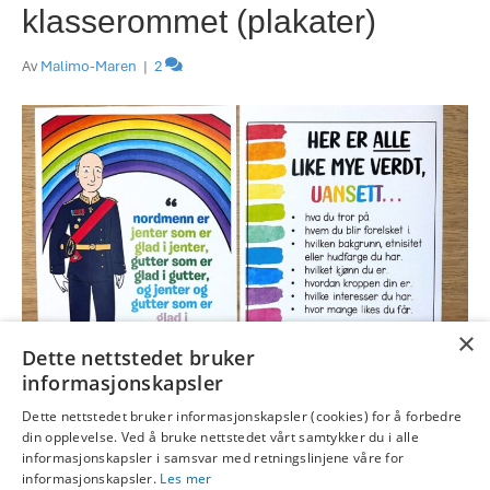
klasserommet (plakater)
Av
Malimo-Maren
|
2
×
Dette nettstedet bruker
informasjonskapsler
Dette nettstedet bruker informasjonskapsler (cookies) for å forbedre
Malimo har flere gratis plakater du kan bruke! Hva gjør du for å
din opplevelse. Ved å bruke nettstedet vårt samtykker du i alle
forsikre deg om at klasserommet ditt føles som et trygt sted å være
informasjonskapsler i samsvar med retningslinjene våre for
og lære for alle elever? Hvordan bidrar du til at elever som nå, eller
informasjonskapsler.
Les mer