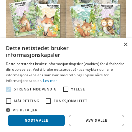
×
Dette nettstedet bruker
informasjonskapsler
Årsplanleggere for 2026/2027 blir det niende året på rad med
kalenderbøker fra Malimo! Det er veldig artig å tenke på, og ikke
Dette nettstedet bruker informasjonskapsler (cookies) for å forbedre
minst artig å se dem i bruk rundt omkring både i barnehager, skoler
din opplevelse. Ved å bruke nettstedet vårt samtykker du i alle
og ellers. I dette innlegget vil jeg fortelle deg mer om årets format,
informasjonskapsler i samsvar med retningslinjene våre for
målformer og designalternativer! Både de digitale og…
informasjonskapsler.
Les mer
Les mer
STRENGT NØDVENDIG
YTELSE
MÅLRETTING
FUNKSJONALITET
© 2026 Idebank
|
Powered by
Beaver Builder
VIS DETALJER
GODTA ALLE
AVVIS ALLE